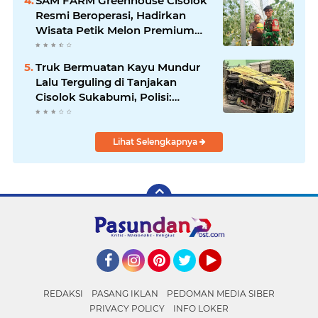
SAM FARM Greenhouse Cisolok
Resmi Beroperasi, Hadirkan
Wisata Petik Melon Premium
dan Edukasi Pertanian Modern
di Sukabumi
Truk Bermuatan Kayu Mundur
Lalu Terguling di Tanjakan
Cisolok Sukabumi, Polisi:
Diduga Tak Kuat Menanjak
Lihat Selengkapnya
Facebook
Instagram
Pinterest
Twitter
YouTube
REDAKSI
PASANG IKLAN
PEDOMAN MEDIA SIBER
PRIVACY POLICY
INFO LOKER