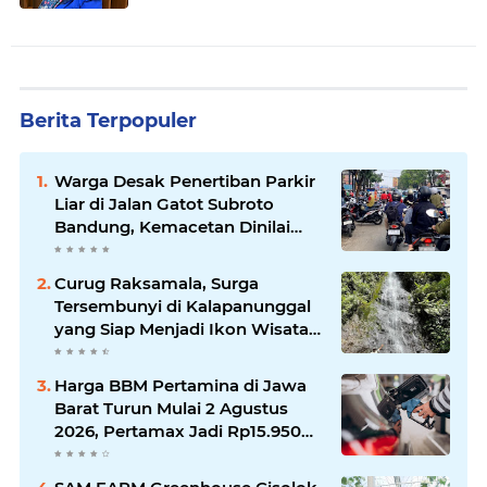
Berita Terpopuler
Warga Desak Penertiban Parkir
Liar di Jalan Gatot Subroto
Bandung, Kemacetan Dinilai
Makin Mengkhawatirkan
Curug Raksamala, Surga
Tersembunyi di Kalapanunggal
yang Siap Menjadi Ikon Wisata
Alam Baru Kabupaten
Sukabumi
Harga BBM Pertamina di Jawa
Barat Turun Mulai 2 Agustus
2026, Pertamax Jadi Rp15.950
per Liter, Cek Daftar Harga
Terbaru