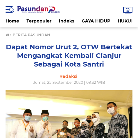
Home
Terpopuler
Indeks
GAYA HIDUP
HUKUM
›
BERITA PASUNDAN
Dapat Nomor Urut 2, OTW Bertekat
Mengangkat Kembali Cianjur
Sebagai Kota Santri
Redaksi
Jumat, 25 September 2020 | 09:32 WIB