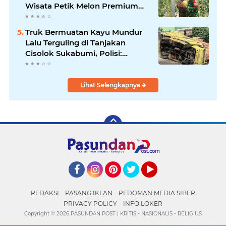
Wisata Petik Melon Premium
dan Edukasi Pertanian Modern
di Sukabumi
Truk Bermuatan Kayu Mundur
Lalu Terguling di Tanjakan
Cisolok Sukabumi, Polisi:
Diduga Tak Kuat Menanjak
Lihat Selengkapnya
Facebook
Instagram
Pinterest
Twitter
YouTube
REDAKSI
PASANG IKLAN
PEDOMAN MEDIA SIBER
PRIVACY POLICY
INFO LOKER
Copyright ©
2026 PASUNDAN POST | KRITIS - NASIONALIS - RELIGIUS