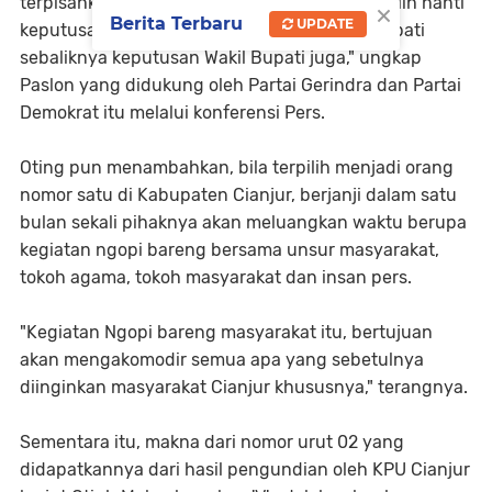
terpisahkan sampai kapan pun, bila kami terpilih nanti
×
Berita Terbaru
UPDATE
keputusan Bupati adalah keputusan Wakil Bupati
sebaliknya keputusan Wakil Bupati juga," ungkap
Paslon yang didukung oleh Partai Gerindra dan Partai
Demokrat itu melalui konferensi Pers.
Oting pun menambahkan, bila terpilih menjadi orang
nomor satu di Kabupaten Cianjur, berjanji dalam satu
bulan sekali pihaknya akan meluangkan waktu berupa
kegiatan ngopi bareng bersama unsur masyarakat,
tokoh agama, tokoh masyarakat dan insan pers.
"Kegiatan Ngopi bareng masyarakat itu, bertujuan
akan mengakomodir semua apa yang sebetulnya
diinginkan masyarakat Cianjur khususnya," terangnya.
Sementara itu, makna dari nomor urut 02 yang
didapatkannya dari hasil pengundian oleh KPU Cianjur