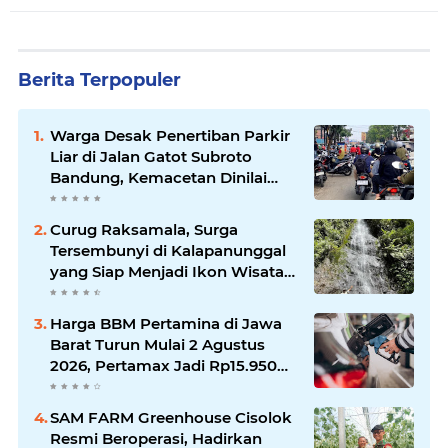
Berita Terpopuler
Warga Desak Penertiban Parkir
Liar di Jalan Gatot Subroto
Bandung, Kemacetan Dinilai
Makin Mengkhawatirkan
Curug Raksamala, Surga
Tersembunyi di Kalapanunggal
yang Siap Menjadi Ikon Wisata
Alam Baru Kabupaten
Sukabumi
Harga BBM Pertamina di Jawa
Barat Turun Mulai 2 Agustus
2026, Pertamax Jadi Rp15.950
per Liter, Cek Daftar Harga
Terbaru
SAM FARM Greenhouse Cisolok
Resmi Beroperasi, Hadirkan