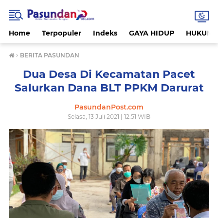
Home
Terpopuler
Indeks
GAYA HIDUP
HUKUM
›
BERITA PASUNDAN
Dua Desa Di Kecamatan Pacet
Salurkan Dana BLT PPKM Darurat
PasundanPost.com
Selasa, 13 Juli 2021 | 12:51 WIB