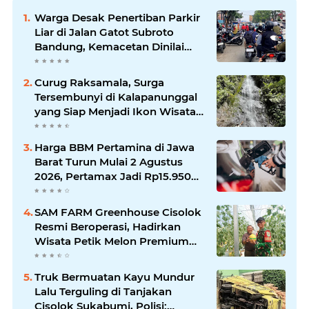
Warga Desak Penertiban Parkir
Liar di Jalan Gatot Subroto
Bandung, Kemacetan Dinilai
Makin Mengkhawatirkan
Curug Raksamala, Surga
Tersembunyi di Kalapanunggal
yang Siap Menjadi Ikon Wisata
Alam Baru Kabupaten
Sukabumi
Harga BBM Pertamina di Jawa
Barat Turun Mulai 2 Agustus
2026, Pertamax Jadi Rp15.950
per Liter, Cek Daftar Harga
Terbaru
SAM FARM Greenhouse Cisolok
Resmi Beroperasi, Hadirkan
Wisata Petik Melon Premium
dan Edukasi Pertanian Modern
di Sukabumi
Truk Bermuatan Kayu Mundur
Lalu Terguling di Tanjakan
Cisolok Sukabumi, Polisi: