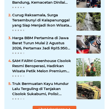
Bandung, Kemacetan Dinilai
Makin Mengkhawatirkan
Curug Raksamala, Surga
Tersembunyi di Kalapanunggal
yang Siap Menjadi Ikon Wisata
Alam Baru Kabupaten
Sukabumi
Harga BBM Pertamina di Jawa
Barat Turun Mulai 2 Agustus
2026, Pertamax Jadi Rp15.950
per Liter, Cek Daftar Harga
Terbaru
SAM FARM Greenhouse Cisolok
Resmi Beroperasi, Hadirkan
Wisata Petik Melon Premium
dan Edukasi Pertanian Modern
di Sukabumi
Truk Bermuatan Kayu Mundur
Lalu Terguling di Tanjakan
Cisolok Sukabumi, Polisi:
Diduga Tak Kuat Menanjak