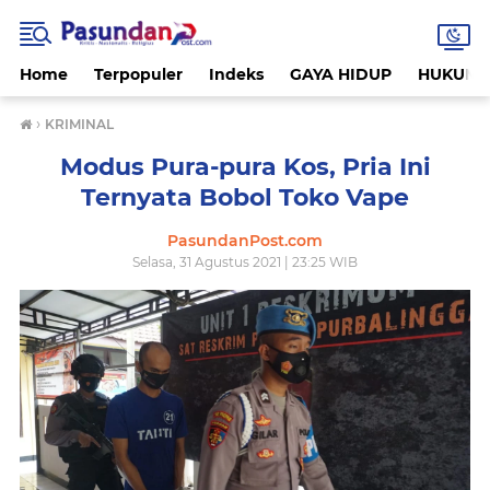
Home
Terpopuler
Indeks
GAYA HIDUP
HUKUM
›
KRIMINAL
Modus Pura-pura Kos, Pria Ini
Ternyata Bobol Toko Vape
PasundanPost.com
Selasa, 31 Agustus 2021 | 23:25 WIB