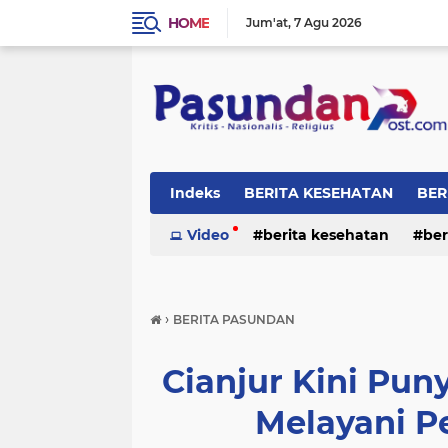
HOME
Jum'at
7 Agu 2026
Indeks
BERITA KESEHATAN
BER
RELIGI
Video
berita kesehatan
ber
›
BERITA PASUNDAN
Cianjur Kini Puny
Melayani P