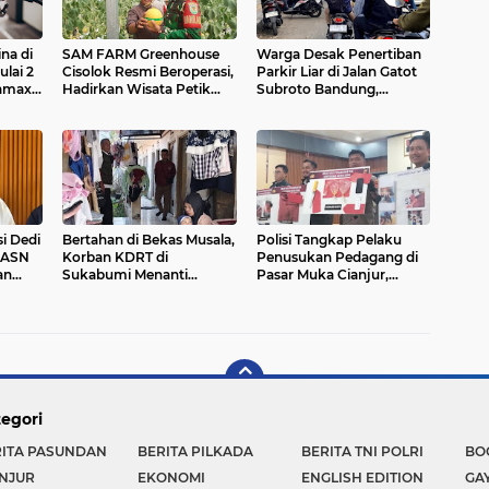
na di
SAM FARM Greenhouse
Warga Desak Penertiban
lai 2
Cisolok Resmi Beroperasi,
Parkir Liar di Jalan Gatot
tamax
Hadirkan Wisata Petik
Subroto Bandung,
ter,
Melon Premium dan
Kemacetan Dinilai Makin
erbaru
Edukasi Pertanian
Mengkhawatirkan
Modern di Sukabumi
i Dedi
Bertahan di Bekas Musala,
Polisi Tangkap Pelaku
 ASN
Korban KDRT di
Penusukan Pedagang di
an
Sukabumi Menanti
Pasar Muka Cianjur,
porkan
Rumah yang Lebih Layak
Terancam 15 Tahun
Penjara
egori
RITA PASUNDAN
BERITA PILKADA
BERITA TNI POLRI
BO
NJUR
EKONOMI
ENGLISH EDITION
GA