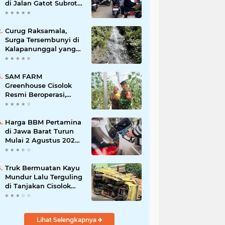
di Jalan Gatot Subroto
Bandung, Kemacetan
Dinilai Makin
Mengkhawatirkan
Curug Raksamala,
Surga Tersembunyi di
Kalapanunggal yang
Siap Menjadi Ikon
Wisata Alam Baru
Kabupaten Sukabumi
SAM FARM
Greenhouse Cisolok
Resmi Beroperasi,
Hadirkan Wisata Petik
Melon Premium dan
Edukasi Pertanian
Harga BBM Pertamina
Modern di Sukabumi
di Jawa Barat Turun
Mulai 2 Agustus 2026,
Pertamax Jadi
Rp15.950 per Liter, Cek
Daftar Harga Terbaru
Truk Bermuatan Kayu
Mundur Lalu Terguling
di Tanjakan Cisolok
Sukabumi, Polisi:
Diduga Tak Kuat
Menanjak
Lihat Selengkapnya