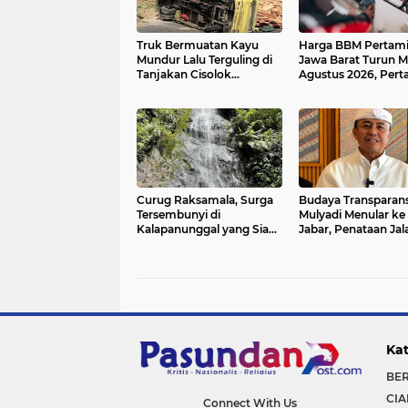
Truk Bermuatan Kayu
Harga BBM Pertami
Mundur Lalu Terguling di
Jawa Barat Turun Mu
Tanjakan Cisolok
Agustus 2026, Per
Sukabumi, Polisi: Diduga
Jadi Rp15.950 per Li
Tak Kuat Menanjak
Cek Daftar Harga T
Curug Raksamala, Surga
Budaya Transparans
Tersembunyi di
Mulyadi Menular ke
Kalapanunggal yang Siap
Jabar, Penataan Jal
Menjadi Ikon Wisata Alam
Radjiman Kini Dila
Baru Kabupaten
Real Time ke Publik
Sukabumi
Kat
BE
CIA
Connect With Us