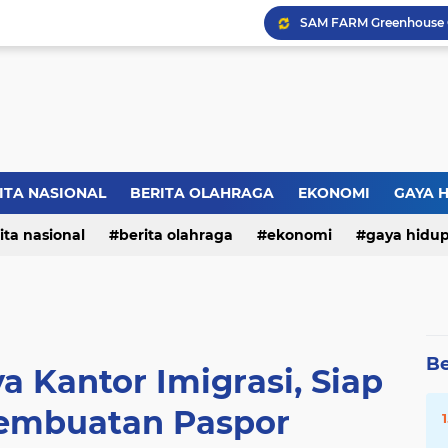
ITA NASIONAL
BERITA OLAHRAGA
EKONOMI
GAYA 
ita nasional
berita olahraga
ekonomi
gaya hidu
Be
a Kantor Imigrasi, Siap
embuatan Paspor