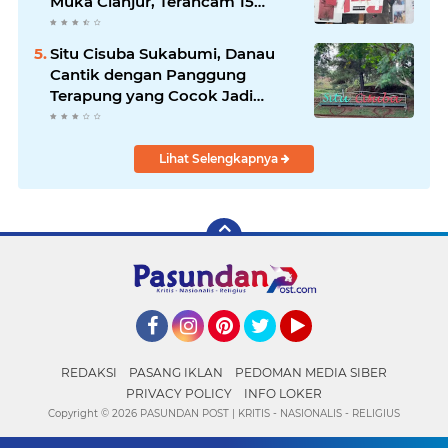
Muka Cianjur, Terancam 15
Tahun Penjara
Situ Cisuba Sukabumi, Danau
Cantik dengan Panggung
Terapung yang Cocok Jadi
Destinasi Libur Akhir Pekan
Lihat Selengkapnya
Facebook
Instagram
Pinterest
Twitter
YouTube
REDAKSI
PASANG IKLAN
PEDOMAN MEDIA SIBER
PRIVACY POLICY
INFO LOKER
Copyright ©
2026 PASUNDAN POST | KRITIS - NASIONALIS - RELIGIUS