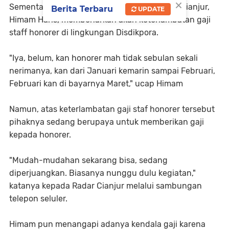
×
Sementara itu Kepala Disdikpora Kabupaten Cianjur,
Berita Terbaru
UPDATE
Himam Haris, membenarkan akan keterlambatan gaji
staff honorer di lingkungan Disdikpora.
"Iya, belum, kan honorer mah tidak sebulan sekali
nerimanya, kan dari Januari kemarin sampai Februari,
Februari kan di bayarnya Maret," ucap Himam
Namun, atas keterlambatan gaji staf honorer tersebut
pihaknya sedang berupaya untuk memberikan gaji
kepada honorer.
"Mudah-mudahan sekarang bisa, sedang
diperjuangkan. Biasanya nunggu dulu kegiatan,"
katanya kepada Radar Cianjur melalui sambungan
telepon seluler.
Himam pun menangapi adanya kendala gaji karena