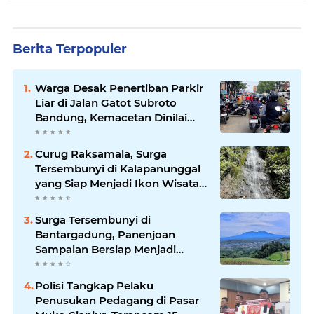
Berita Terpopuler
Warga Desak Penertiban Parkir
Liar di Jalan Gatot Subroto
Bandung, Kemacetan Dinilai
Makin Mengkhawatirkan
Curug Raksamala, Surga
Tersembunyi di Kalapanunggal
yang Siap Menjadi Ikon Wisata
Alam Baru Kabupaten
Sukabumi
Surga Tersembunyi di
Bantargadung, Panenjoan
Sampalan Bersiap Menjadi
Destinasi Desa Wisata Baru
Sukabumi
Polisi Tangkap Pelaku
Penusukan Pedagang di Pasar