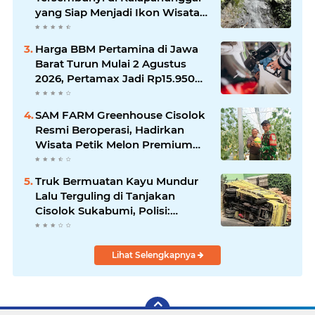
yang Siap Menjadi Ikon Wisata
Alam Baru Kabupaten
Sukabumi
Harga BBM Pertamina di Jawa
Barat Turun Mulai 2 Agustus
2026, Pertamax Jadi Rp15.950
per Liter, Cek Daftar Harga
Terbaru
SAM FARM Greenhouse Cisolok
Resmi Beroperasi, Hadirkan
Wisata Petik Melon Premium
dan Edukasi Pertanian Modern
di Sukabumi
Truk Bermuatan Kayu Mundur
Lalu Terguling di Tanjakan
Cisolok Sukabumi, Polisi:
Diduga Tak Kuat Menanjak
Lihat Selengkapnya