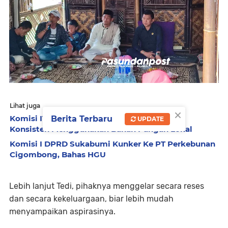
Lihat juga
×
Komisi IV DPRD Sukabumi Ingatkan SPPG
Berita Terbaru
UPDATE
Konsisten Menggunakan Bahan Pangan Lokal
Komisi I DPRD Sukabumi Kunker Ke PT Perkebunan
Cigombong, Bahas HGU
Lebih lanjut Tedi, pihaknya menggelar secara reses
dan secara kekeluargaan, biar lebih mudah
menyampaikan aspirasinya.