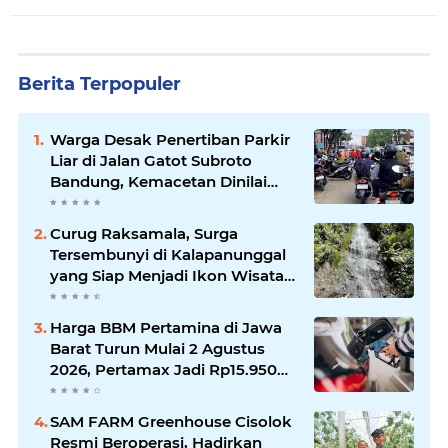
Berita Terpopuler
Warga Desak Penertiban Parkir
Liar di Jalan Gatot Subroto
Bandung, Kemacetan Dinilai
Makin Mengkhawatirkan
Curug Raksamala, Surga
Tersembunyi di Kalapanunggal
yang Siap Menjadi Ikon Wisata
Alam Baru Kabupaten
Sukabumi
Harga BBM Pertamina di Jawa
Barat Turun Mulai 2 Agustus
2026, Pertamax Jadi Rp15.950
per Liter, Cek Daftar Harga
Terbaru
SAM FARM Greenhouse Cisolok
Resmi Beroperasi, Hadirkan