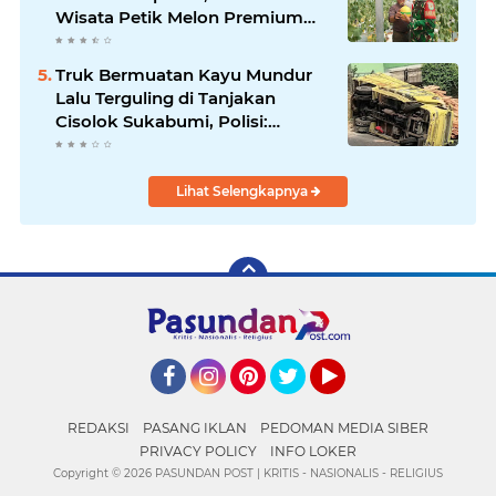
Wisata Petik Melon Premium
dan Edukasi Pertanian Modern
di Sukabumi
Truk Bermuatan Kayu Mundur
Lalu Terguling di Tanjakan
Cisolok Sukabumi, Polisi:
Diduga Tak Kuat Menanjak
Lihat Selengkapnya
Facebook
Instagram
Pinterest
Twitter
YouTube
REDAKSI
PASANG IKLAN
PEDOMAN MEDIA SIBER
PRIVACY POLICY
INFO LOKER
Copyright ©
2026 PASUNDAN POST | KRITIS - NASIONALIS - RELIGIUS