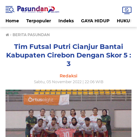
Home
Terpopuler
Indeks
GAYA HIDUP
HUKUM
›
BERITA PASUNDAN
Tim Futsal Putri Cianjur Bantai
Kabupaten Cirebon Dengan Skor 5 :
3
Redaksi
Sabtu, 05 November 2022 | 22:06 WIB