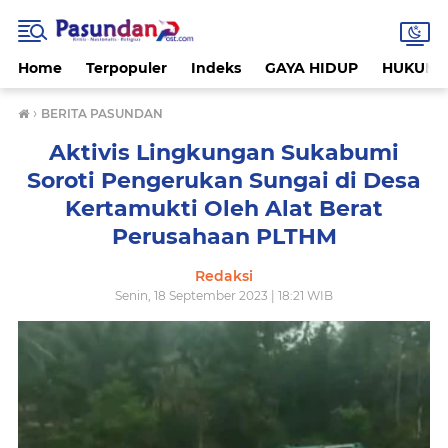
Home
Terpopuler
Indeks
GAYA HIDUP
HUKUM
›
BERITA PASUNDAN
Aktivis Lingkungan Sukabumi
Soroti Pengerukan Sungai di Desa
Kertamukti Oleh Alat Berat
Perusahaan PLTHM
Redaksi
Senin, 18 September 2023 | 18:21 WIB