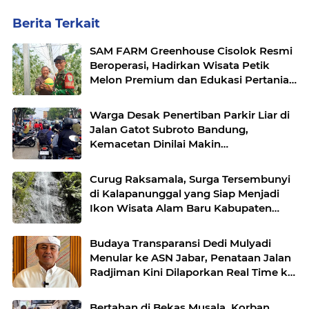
Berita Terkait
SAM FARM Greenhouse Cisolok Resmi
Beroperasi, Hadirkan Wisata Petik
Melon Premium dan Edukasi Pertanian
Modern di Sukabumi
Warga Desak Penertiban Parkir Liar di
Jalan Gatot Subroto Bandung,
Kemacetan Dinilai Makin
Mengkhawatirkan
Curug Raksamala, Surga Tersembunyi
di Kalapanunggal yang Siap Menjadi
Ikon Wisata Alam Baru Kabupaten
Sukabumi
Budaya Transparansi Dedi Mulyadi
Menular ke ASN Jabar, Penataan Jalan
Radjiman Kini Dilaporkan Real Time ke
Publik
Bertahan di Bekas Musala, Korban