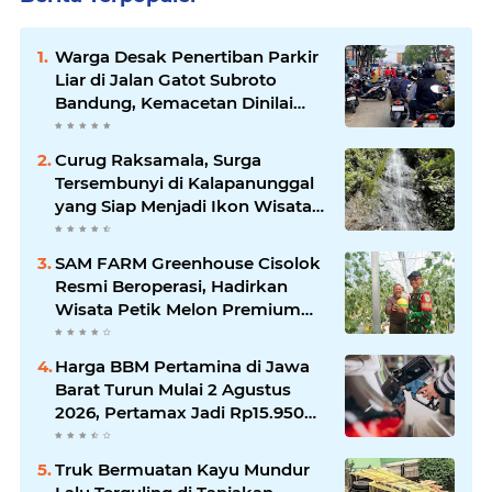
Warga Desak Penertiban Parkir
Liar di Jalan Gatot Subroto
Bandung, Kemacetan Dinilai
Makin Mengkhawatirkan
Curug Raksamala, Surga
Tersembunyi di Kalapanunggal
yang Siap Menjadi Ikon Wisata
Alam Baru Kabupaten
Sukabumi
SAM FARM Greenhouse Cisolok
Resmi Beroperasi, Hadirkan
Wisata Petik Melon Premium
dan Edukasi Pertanian Modern
di Sukabumi
Harga BBM Pertamina di Jawa
Barat Turun Mulai 2 Agustus
2026, Pertamax Jadi Rp15.950
per Liter, Cek Daftar Harga
Terbaru
Truk Bermuatan Kayu Mundur