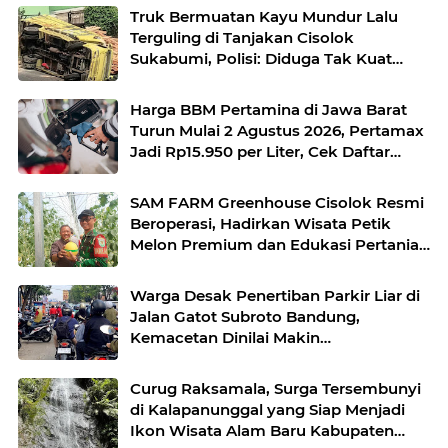
Truk Bermuatan Kayu Mundur Lalu
Terguling di Tanjakan Cisolok
Sukabumi, Polisi: Diduga Tak Kuat
Menanjak
Harga BBM Pertamina di Jawa Barat
Turun Mulai 2 Agustus 2026, Pertamax
Jadi Rp15.950 per Liter, Cek Daftar
Harga Terbaru
SAM FARM Greenhouse Cisolok Resmi
Beroperasi, Hadirkan Wisata Petik
Melon Premium dan Edukasi Pertanian
Modern di Sukabumi
Warga Desak Penertiban Parkir Liar di
Jalan Gatot Subroto Bandung,
Kemacetan Dinilai Makin
Mengkhawatirkan
Curug Raksamala, Surga Tersembunyi
di Kalapanunggal yang Siap Menjadi
Ikon Wisata Alam Baru Kabupaten