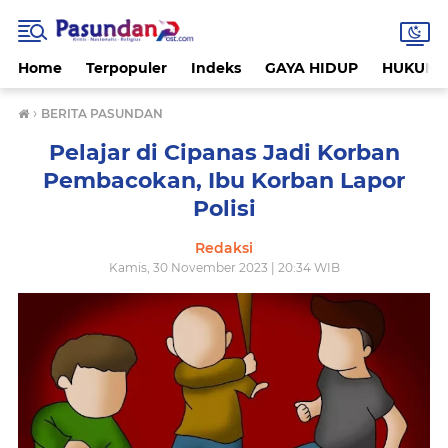
Home
Terpopuler
Indeks
GAYA HIDUP
HUKUM
›
BERITA PASUNDAN
Pelajar di Cipanas Jadi Korban
Pembacokan, Ibu Korban Lapor
Polisi
Redaksi
Kamis, 30 November 2023 | 20:34 WIB