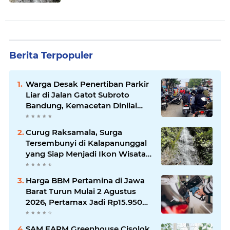
Sukabumi
Berita Terpopuler
Warga Desak Penertiban Parkir
Liar di Jalan Gatot Subroto
Bandung, Kemacetan Dinilai
Makin Mengkhawatirkan
Curug Raksamala, Surga
Tersembunyi di Kalapanunggal
yang Siap Menjadi Ikon Wisata
Alam Baru Kabupaten
Sukabumi
Harga BBM Pertamina di Jawa
Barat Turun Mulai 2 Agustus
2026, Pertamax Jadi Rp15.950
per Liter, Cek Daftar Harga
Terbaru
SAM FARM Greenhouse Cisolok