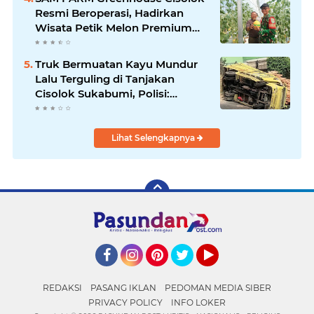
Resmi Beroperasi, Hadirkan
Wisata Petik Melon Premium
dan Edukasi Pertanian Modern
di Sukabumi
Truk Bermuatan Kayu Mundur
Lalu Terguling di Tanjakan
Cisolok Sukabumi, Polisi:
Diduga Tak Kuat Menanjak
Lihat Selengkapnya
Facebook
Instagram
Pinterest
Twitter
YouTube
REDAKSI
PASANG IKLAN
PEDOMAN MEDIA SIBER
PRIVACY POLICY
INFO LOKER