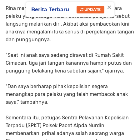
×
Rina menambahkan, usai melakukan aksinya para
Berita Terbaru
UPDATE
pelaku yang diduga masih berstatus pelajar tersebut
langsung melarikan diri. Akibat aksi pembacokan kini
anaknya mengalami luka serius di pergelangan tangan
dan punggungnya.
"Saat ini anak saya sedang dirawat di Rumah Sakit
Cimacan, tiga jari tangan kanannya hampir putus dan
punggung belakang kena sabetan sajam," ujarnya.
"Dan saya berharap pihak kepolisian segera
menangkap para pelaku yang telah membacok anak
saya," tambahnya.
Sementara itu, petugas Sentra Pelayanan Kepolisian
Terpadu (SPKT) Polsek Pacet Aipda Nurdin
membenarkan, prihal adanya salah seorang warga