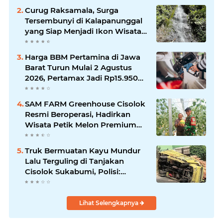
Curug Raksamala, Surga
Tersembunyi di Kalapanunggal
yang Siap Menjadi Ikon Wisata
Alam Baru Kabupaten
Sukabumi
Harga BBM Pertamina di Jawa
Barat Turun Mulai 2 Agustus
2026, Pertamax Jadi Rp15.950
per Liter, Cek Daftar Harga
Terbaru
SAM FARM Greenhouse Cisolok
Resmi Beroperasi, Hadirkan
Wisata Petik Melon Premium
dan Edukasi Pertanian Modern
di Sukabumi
Truk Bermuatan Kayu Mundur
Lalu Terguling di Tanjakan
Cisolok Sukabumi, Polisi:
Diduga Tak Kuat Menanjak
Lihat Selengkapnya