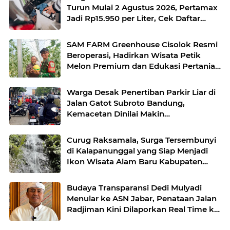
Turun Mulai 2 Agustus 2026, Pertamax
Jadi Rp15.950 per Liter, Cek Daftar
Harga Terbaru
SAM FARM Greenhouse Cisolok Resmi
Beroperasi, Hadirkan Wisata Petik
Melon Premium dan Edukasi Pertanian
Modern di Sukabumi
Warga Desak Penertiban Parkir Liar di
Jalan Gatot Subroto Bandung,
Kemacetan Dinilai Makin
Mengkhawatirkan
Curug Raksamala, Surga Tersembunyi
di Kalapanunggal yang Siap Menjadi
Ikon Wisata Alam Baru Kabupaten
Sukabumi
Budaya Transparansi Dedi Mulyadi
Menular ke ASN Jabar, Penataan Jalan
Radjiman Kini Dilaporkan Real Time ke
Publik