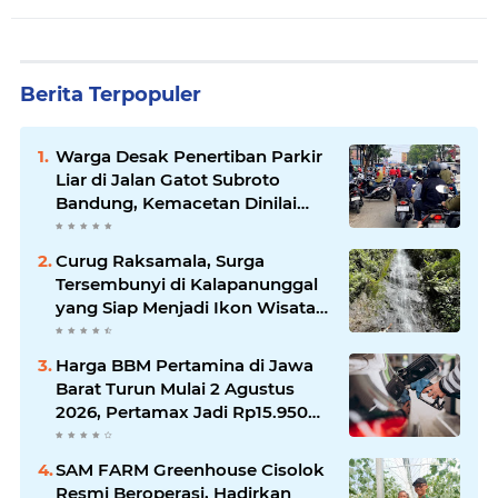
Berita Terpopuler
Warga Desak Penertiban Parkir
Liar di Jalan Gatot Subroto
Bandung, Kemacetan Dinilai
Makin Mengkhawatirkan
Curug Raksamala, Surga
Tersembunyi di Kalapanunggal
yang Siap Menjadi Ikon Wisata
Alam Baru Kabupaten
Sukabumi
Harga BBM Pertamina di Jawa
Barat Turun Mulai 2 Agustus
2026, Pertamax Jadi Rp15.950
per Liter, Cek Daftar Harga
Terbaru
SAM FARM Greenhouse Cisolok
Resmi Beroperasi, Hadirkan