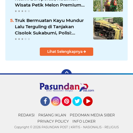
Wisata Petik Melon Premium
dan Edukasi Pertanian Modern
di Sukabumi
Truk Bermuatan Kayu Mundur
Lalu Terguling di Tanjakan
Cisolok Sukabumi, Polisi:
Diduga Tak Kuat Menanjak
Lihat Selengkapnya
Facebook
Instagram
Pinterest
Twitter
YouTube
REDAKSI
PASANG IKLAN
PEDOMAN MEDIA SIBER
PRIVACY POLICY
INFO LOKER
Copyright ©
2026 PASUNDAN POST | KRITIS - NASIONALIS - RELIGIUS