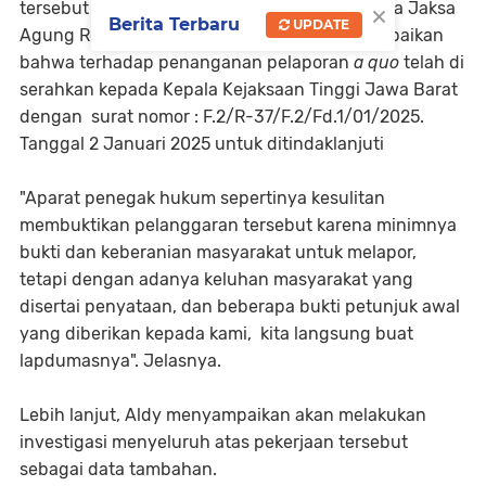
×
tersebut pada pokok surat yg ditujukan kepada Jaksa
Berita Terbaru
UPDATE
Agung Republik Indonesia, bersama ini disampaikan
bahwa terhadap penanganan pelaporan
a quo
telah di
serahkan kepada Kepala Kejaksaan Tinggi Jawa Barat
dengan surat nomor : F.2/R-37/F.2/Fd.1/01/2025.
Tanggal 2 Januari 2025 untuk ditindaklanjuti
"Aparat penegak hukum sepertinya kesulitan
membuktikan pelanggaran tersebut karena minimnya
bukti dan keberanian masyarakat untuk melapor,
tetapi dengan adanya keluhan masyarakat yang
disertai penyataan, dan beberapa bukti petunjuk awal
yang diberikan kepada kami, kita langsung buat
lapdumasnya". Jelasnya.
Lebih lanjut, Aldy menyampaikan akan melakukan
investigasi menyeluruh atas pekerjaan tersebut
sebagai data tambahan.