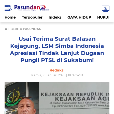
Home
Terpopuler
Indeks
GAYA HIDUP
HUKUM
›
BERITA PASUNDAN
Usai Terima Surat Balasan
Kejagung, LSM Simba Indonesia
Apresiasi Tindak Lanjut Dugaan
Pungli PTSL di Sukabumi
Redaksi
Kamis, 16 Januari 2025 | 18:07 WIB