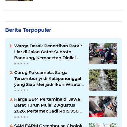
Menanjak
Berita Terpopuler
Warga Desak Penertiban Parkir
Liar di Jalan Gatot Subroto
Bandung, Kemacetan Dinilai
Makin Mengkhawatirkan
Curug Raksamala, Surga
Tersembunyi di Kalapanunggal
yang Siap Menjadi Ikon Wisata
Alam Baru Kabupaten
Sukabumi
Harga BBM Pertamina di Jawa
Barat Turun Mulai 2 Agustus
2026, Pertamax Jadi Rp15.950
per Liter, Cek Daftar Harga
Terbaru
SAM FARM Greenhouse Cisolok