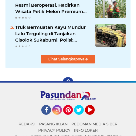
Resmi Beroperasi, Hadirkan
Wisata Petik Melon Premium
dan Edukasi Pertanian Modern
di Sukabumi
Truk Bermuatan Kayu Mundur
Lalu Terguling di Tanjakan
Cisolok Sukabumi, Polisi:
Diduga Tak Kuat Menanjak
Lihat Selengkapnya
Facebook
Instagram
Pinterest
Twitter
YouTube
REDAKSI
PASANG IKLAN
PEDOMAN MEDIA SIBER
PRIVACY POLICY
INFO LOKER