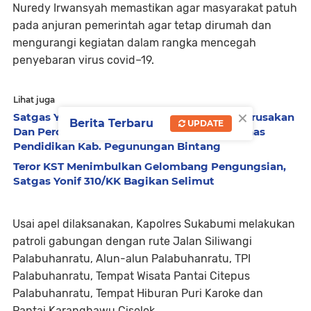
Nuredy Irwansyah memastikan agar masyarakat patuh
pada anjuran pemerintah agar tetap dirumah dan
mengurangi kegiatan dalam rangka mencegah
penyebaran virus covid–19.
Lihat juga
×
Satgas Yonif 310/KK Tangkap 2 Pelaku Pengrusakan
Berita Terbaru
UPDATE
Dan Percobaan Pembakaran Perumahan Dinas
Pendidikan Kab. Pegunungan Bintang
Teror KST Menimbulkan Gelombang Pengungsian,
Satgas Yonif 310/KK Bagikan Selimut
Usai apel dilaksanakan, Kapolres Sukabumi melakukan
patroli gabungan dengan rute Jalan Siliwangi
Palabuhanratu, Alun-alun Palabuhanratu, TPI
Palabuhanratu, Tempat Wisata Pantai Citepus
Palabuhanratu, Tempat Hiburan Puri Karoke dan
Pantai Karanghawu Cisolok.