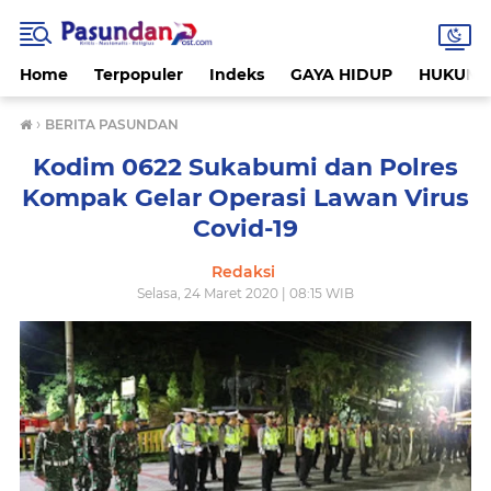
Home
Terpopuler
Indeks
GAYA HIDUP
HUKUM
›
BERITA PASUNDAN
Kodim 0622 Sukabumi dan Polres
Kompak Gelar Operasi Lawan Virus
Covid-19
Redaksi
Selasa, 24 Maret 2020 | 08:15 WIB