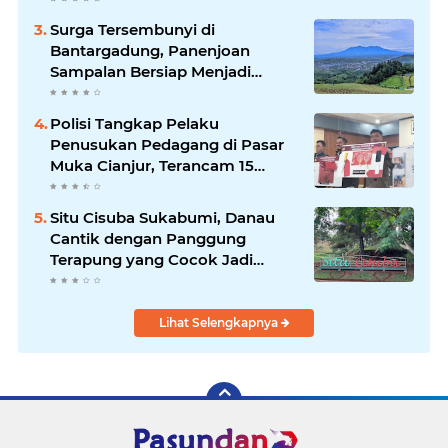
Sukabumi
Surga Tersembunyi di
Bantargadung, Panenjoan
Sampalan Bersiap Menjadi
Destinasi Desa Wisata Baru
Sukabumi
Polisi Tangkap Pelaku
Penusukan Pedagang di Pasar
Muka Cianjur, Terancam 15
Tahun Penjara
Situ Cisuba Sukabumi, Danau
Cantik dengan Panggung
Terapung yang Cocok Jadi
Destinasi Libur Akhir Pekan
Lihat Selengkapnya