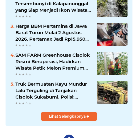
Tersembunyi di Kalapanunggal
yang Siap Menjadi Ikon Wisata
Alam Baru Kabupaten
Sukabumi
Harga BBM Pertamina di Jawa
Barat Turun Mulai 2 Agustus
2026, Pertamax Jadi Rp15.950
per Liter, Cek Daftar Harga
Terbaru
SAM FARM Greenhouse Cisolok
Resmi Beroperasi, Hadirkan
Wisata Petik Melon Premium
dan Edukasi Pertanian Modern
di Sukabumi
Truk Bermuatan Kayu Mundur
Lalu Terguling di Tanjakan
Cisolok Sukabumi, Polisi:
Diduga Tak Kuat Menanjak
Lihat Selengkapnya