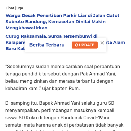
Lihat juga
Warga Desak Penertiban Parkir Liar di Jalan Gatot
Subroto Bandung, Kemacetan Dinilai Makin
Mengkhawatirkan
Curug Raksamala, Surga Tersembunyi di
×
Kalapanunggal yang Siap Menjadi Ikon Wisata Alam
Berita Terbaru
UPDATE
Baru Kabupaten Sukabumi
“Sebelumnya sudah membicarakan soal perbantuan
tenaga pendidik tersebut dengan Pak Ahmad Yani,
beliau mengizinkan dan merasa terbantu dengan
kehadiran kami,” ujar Kapten Rum.
Di samping itu, Bapak Ahmad Yani selaku guru SD
menyampaikan, pertimbangan masuknya kembali
siswa SD Kriku di tengah Pandemik Covid-19 ini
semata-mata karena anak di perbatasan tidak banyak