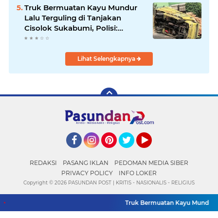
Terbaru
Truk Bermuatan Kayu Mundur
Lalu Terguling di Tanjakan
Cisolok Sukabumi, Polisi:
Diduga Tak Kuat Menanjak
Lihat Selengkapnya
Facebook
Instagram
Pinterest
Twitter
YouTube
REDAKSI
PASANG IKLAN
PEDOMAN MEDIA SIBER
PRIVACY POLICY
INFO LOKER
Copyright ©
2026 PASUNDAN POST | KRITIS - NASIONALIS - RELIGIUS
Truk Bermuatan Kayu Mundur Lalu