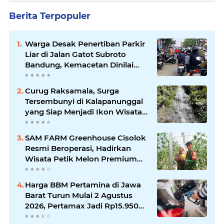
Berita Terpopuler
Warga Desak Penertiban Parkir
Liar di Jalan Gatot Subroto
Bandung, Kemacetan Dinilai
Makin Mengkhawatirkan
Curug Raksamala, Surga
Tersembunyi di Kalapanunggal
yang Siap Menjadi Ikon Wisata
Alam Baru Kabupaten
Sukabumi
SAM FARM Greenhouse Cisolok
Resmi Beroperasi, Hadirkan
Wisata Petik Melon Premium
dan Edukasi Pertanian Modern
di Sukabumi
Harga BBM Pertamina di Jawa
Barat Turun Mulai 2 Agustus
2026, Pertamax Jadi Rp15.950
per Liter, Cek Daftar Harga