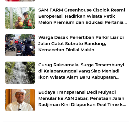
Harga Terbaru
SAM FARM Greenhouse Cisolok Resmi
Beroperasi, Hadirkan Wisata Petik
Melon Premium dan Edukasi Pertanian
Modern di Sukabumi
Warga Desak Penertiban Parkir Liar di
Jalan Gatot Subroto Bandung,
Kemacetan Dinilai Makin
Mengkhawatirkan
Curug Raksamala, Surga Tersembunyi
di Kalapanunggal yang Siap Menjadi
Ikon Wisata Alam Baru Kabupaten
Sukabumi
Budaya Transparansi Dedi Mulyadi
Menular ke ASN Jabar, Penataan Jalan
Radjiman Kini Dilaporkan Real Time ke
Publik