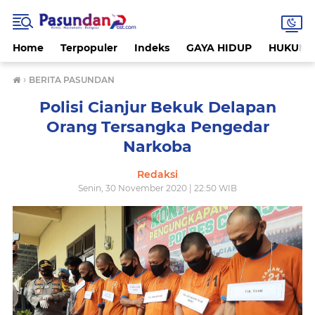
Home
Terpopuler
Indeks
GAYA HIDUP
HUKUM
›
BERITA PASUNDAN
Polisi Cianjur Bekuk Delapan
Orang Tersangka Pengedar
Narkoba
Redaksi
Senin, 30 November 2020 | 22:50 WIB