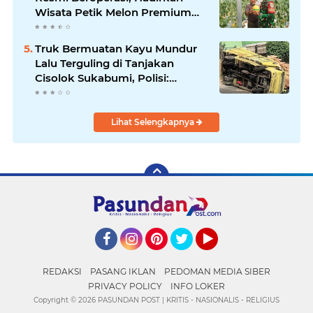
Wisata Petik Melon Premium
dan Edukasi Pertanian Modern
di Sukabumi
Truk Bermuatan Kayu Mundur
Lalu Terguling di Tanjakan
Cisolok Sukabumi, Polisi:
Diduga Tak Kuat Menanjak
Lihat Selengkapnya
Facebook
Instagram
Pinterest
Twitter
YouTube
REDAKSI
PASANG IKLAN
PEDOMAN MEDIA SIBER
PRIVACY POLICY
INFO LOKER
Copyright ©
2026 PASUNDAN POST | KRITIS - NASIONALIS - RELIGIUS