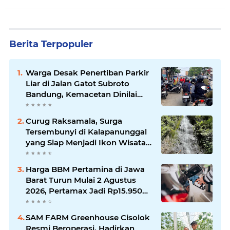
Berita Terpopuler
Warga Desak Penertiban Parkir
Liar di Jalan Gatot Subroto
Bandung, Kemacetan Dinilai
Makin Mengkhawatirkan
Curug Raksamala, Surga
Tersembunyi di Kalapanunggal
yang Siap Menjadi Ikon Wisata
Alam Baru Kabupaten
Sukabumi
Harga BBM Pertamina di Jawa
Barat Turun Mulai 2 Agustus
2026, Pertamax Jadi Rp15.950
per Liter, Cek Daftar Harga
Terbaru
SAM FARM Greenhouse Cisolok
Resmi Beroperasi, Hadirkan