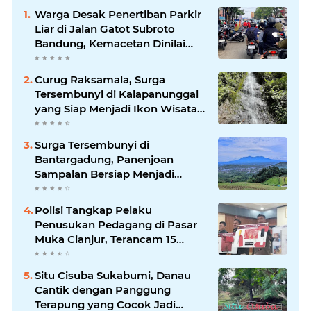
Warga Desak Penertiban Parkir
Liar di Jalan Gatot Subroto
Bandung, Kemacetan Dinilai
Makin Mengkhawatirkan
Curug Raksamala, Surga
Tersembunyi di Kalapanunggal
yang Siap Menjadi Ikon Wisata
Alam Baru Kabupaten
Sukabumi
Surga Tersembunyi di
Bantargadung, Panenjoan
Sampalan Bersiap Menjadi
Destinasi Desa Wisata Baru
Sukabumi
Polisi Tangkap Pelaku
Penusukan Pedagang di Pasar
Muka Cianjur, Terancam 15
Tahun Penjara
Situ Cisuba Sukabumi, Danau
Cantik dengan Panggung
Terapung yang Cocok Jadi