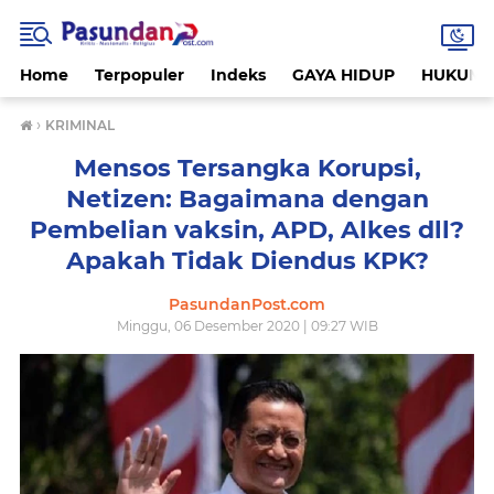
Home
Terpopuler
Indeks
GAYA HIDUP
HUKUM
›
KRIMINAL
Mensos Tersangka Korupsi,
Netizen: Bagaimana dengan
Pembelian vaksin, APD, Alkes dll?
Apakah Tidak Diendus KPK?
PasundanPost.com
Minggu, 06 Desember 2020 | 09:27 WIB