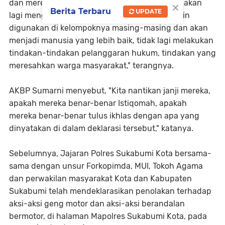
×
dan mereka tadi sudah mendeklarasikan tidak akan
Berita Terbaru
UPDATE
lagi menggunakan atribut-atribut yang kemarin
digunakan di kelompoknya masing-masing dan akan
menjadi manusia yang lebih baik, tidak lagi melakukan
tindakan-tindakan pelanggaran hukum, tindakan yang
meresahkan warga masyarakat," terangnya.
AKBP Sumarni menyebut, "Kita nantikan janji mereka,
apakah mereka benar-benar Istiqomah, apakah
mereka benar-benar tulus ikhlas dengan apa yang
dinyatakan di dalam deklarasi tersebut," katanya.
Sebelumnya, Jajaran Polres Sukabumi Kota bersama-
sama dengan unsur Forkopimda, MUI, Tokoh Agama
dan perwakilan masyarakat Kota dan Kabupaten
Sukabumi telah mendeklarasikan penolakan terhadap
aksi-aksi geng motor dan aksi-aksi berandalan
bermotor, di halaman Mapolres Sukabumi Kota, pada