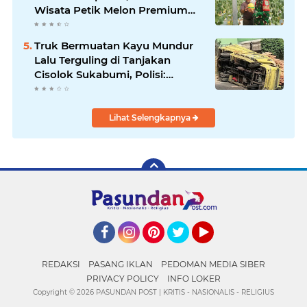
Wisata Petik Melon Premium
dan Edukasi Pertanian Modern
di Sukabumi
Truk Bermuatan Kayu Mundur
Lalu Terguling di Tanjakan
Cisolok Sukabumi, Polisi:
Diduga Tak Kuat Menanjak
Lihat Selengkapnya
Facebook
Instagram
Pinterest
Twitter
YouTube
REDAKSI
PASANG IKLAN
PEDOMAN MEDIA SIBER
PRIVACY POLICY
INFO LOKER
Copyright ©
2026 PASUNDAN POST | KRITIS - NASIONALIS - RELIGIUS