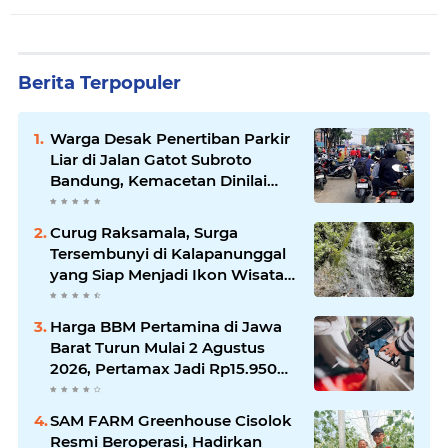
Berita Terpopuler
Warga Desak Penertiban Parkir
Liar di Jalan Gatot Subroto
Bandung, Kemacetan Dinilai
Makin Mengkhawatirkan
Curug Raksamala, Surga
Tersembunyi di Kalapanunggal
yang Siap Menjadi Ikon Wisata
Alam Baru Kabupaten
Sukabumi
Harga BBM Pertamina di Jawa
Barat Turun Mulai 2 Agustus
2026, Pertamax Jadi Rp15.950
per Liter, Cek Daftar Harga
Terbaru
SAM FARM Greenhouse Cisolok
Resmi Beroperasi, Hadirkan