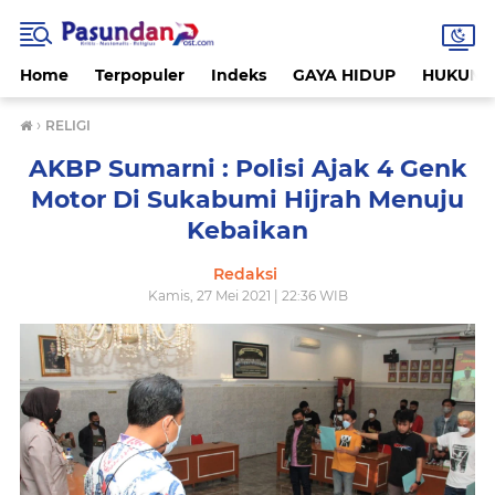
Home
Terpopuler
Indeks
GAYA HIDUP
HUKUM
›
RELIGI
AKBP Sumarni : Polisi Ajak 4 Genk
Motor Di Sukabumi Hijrah Menuju
Kebaikan
Redaksi
Kamis, 27 Mei 2021 | 22:36 WIB