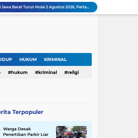
Harga BBM Pertamina di Jawa Barat Turun Mulai 2 Agustus 2026, Pertamax Jadi Rp15.950 per Liter, Cek Daftar Harga Terbaru
SAM FARM Greenhouse Cisolok Resmi Beroperasi, Hadirkan Wisata Petik Melon Premium dan Edukasi Pertanian Modern di Sukabumi
Warga Desak Penertiban Parkir Liar di Jalan Gatot Subroto Bandung, Kemacetan Dinilai Makin Mengkhawatirkan
Curug Raksamala, Surga Tersembunyi di Kalapanunggal yang Siap Menjadi Ikon Wisata Alam Baru Kabupaten Sukabumi
Budaya Transparansi Dedi Mulyadi Menular ke ASN Jabar, Penataan Jalan Radjiman Kini Dilaporkan Real Time ke Publik
Bertahan di Bekas Musala, Korban KDRT di Sukabumi Menanti Rumah yang Lebih Layak
Polisi Tangkap Pelaku Penusukan Pedagang di Pasar Muka Cianjur, Terancam 15 Tahun Penjara
Surga Tersembunyi di Bantargadung, Panenjoan Sampalan Bersiap Menjadi Destinasi Desa Wisata Baru Sukabumi
HIDUP
HUKUM
KRIMINAL
Situ Cisuba Sukabumi, Danau Cantik dengan Panggung Terapung yang Cocok Jadi Destinasi Libur Akhir Pekan
p
hukum
kriminal
religi
Truk Bermuatan Kayu Mundur Lalu Terguling di Tanjakan Cisolok Sukabumi, Polisi: Diduga Tak Kuat Menanjak
rita Terpopuler
Warga Desak
Penertiban Parkir Liar