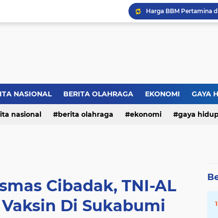
ITA NASIONAL
BERITA OLAHRAGA
EKONOMI
GAYA 
ita nasional
berita olahraga
ekonomi
gaya hidu
Be
smas Cibadak, TNI-AL
 Vaksin Di Sukabumi