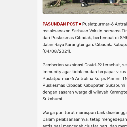
PASUNDAN POST ■
Puslatpurmar-6 Antral
melaksanakan Serbuan Vaksin bersama Ti
dari Puskesmas Cibadak, bertempat di S
Jalan Raya Karangtengah, Cibadak, Kabup
(04/08/2021).
Pemberian vaksinasi Covid-19 tersebut, s
Immunity agar tidak mudah terpapar virus C
Puslatpurmar-6 Antralina Korps Marinir T
Puskesmas Cibadak Kabupaten Sukabumi 
dengan sasaran warga di wilayah Karangt
Sukabumi.
Warga pun turut merespon baik diselengga
Dalam pelaksanaannya, tetap mengedepan
antisipasi mencegah cluster baru dan me