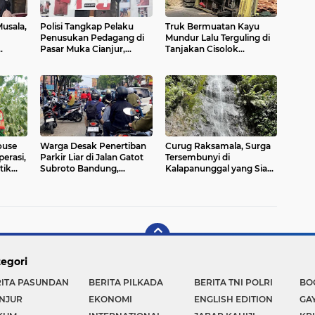
usala,
Polisi Tangkap Pelaku
Truk Bermuatan Kayu
Penusukan Pedagang di
Mundur Lalu Terguling di
Pasar Muka Cianjur,
Tanjakan Cisolok
Layak
Terancam 15 Tahun
Sukabumi, Polisi: Diduga
Penjara
Tak Kuat Menanjak
ouse
Warga Desak Penertiban
Curug Raksamala, Surga
erasi,
Parkir Liar di Jalan Gatot
Tersembunyi di
tik
Subroto Bandung,
Kalapanunggal yang Siap
n
Kemacetan Dinilai Makin
Menjadi Ikon Wisata Alam
Mengkhawatirkan
Baru Kabupaten
i
Sukabumi
egori
RITA PASUNDAN
BERITA PILKADA
BERITA TNI POLRI
BO
NJUR
EKONOMI
ENGLISH EDITION
GA