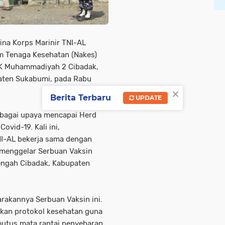
ina Korps Marinir TNI-AL
m Tenaga Kesehatan (Nakes)
MK Muhammadiyah 2 Cibadak,
aten Sukabumi, pada Rabu
×
Berita Terbaru
UPDATE
ebagai upaya mencapai Herd
ovid-19. Kali ini,
NI-AL bekerja sama dengan
menggelar Serbuan Vaksin
engah Cibadak, Kabupaten
rakannya Serbuan Vaksin ini.
kan protokol kesehatan guna
mutus mata rantai penyebaran