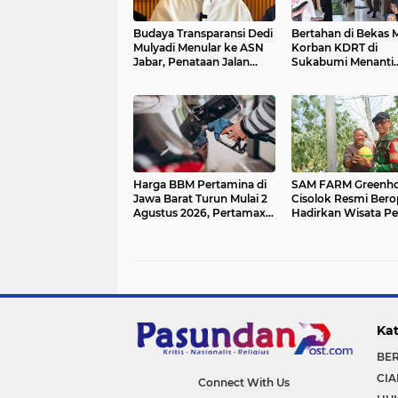
Budaya Transparansi Dedi
Bertahan di Bekas M
Mulyadi Menular ke ASN
Korban KDRT di
Jabar, Penataan Jalan
Sukabumi Menanti
Radjiman Kini Dilaporkan
Rumah yang Lebih 
Real Time ke Publik
Harga BBM Pertamina di
SAM FARM Greenh
Jawa Barat Turun Mulai 2
Cisolok Resmi Berop
Agustus 2026, Pertamax
Hadirkan Wisata Pe
Jadi Rp15.950 per Liter,
Melon Premium da
Cek Daftar Harga Terbaru
Edukasi Pertanian
Modern di Sukabum
Kat
BE
CIA
Connect With Us