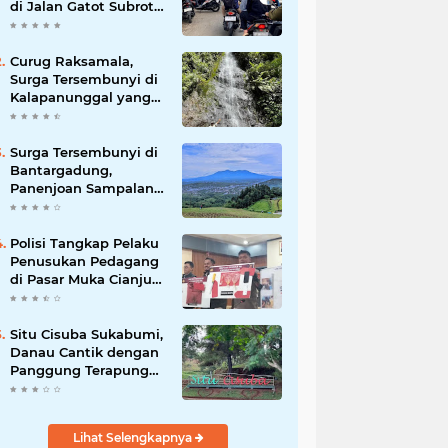
di Jalan Gatot Subroto
Bandung, Kemacetan
Dinilai Makin
Mengkhawatirkan
Curug Raksamala,
Surga Tersembunyi di
Kalapanunggal yang
Siap Menjadi Ikon
Wisata Alam Baru
Kabupaten Sukabumi
Surga Tersembunyi di
Bantargadung,
Panenjoan Sampalan
Bersiap Menjadi
Destinasi Desa Wisata
Baru Sukabumi
Polisi Tangkap Pelaku
Penusukan Pedagang
di Pasar Muka Cianjur,
Terancam 15 Tahun
Penjara
Situ Cisuba Sukabumi,
Danau Cantik dengan
Panggung Terapung
yang Cocok Jadi
Destinasi Libur Akhir
Pekan
Lihat Selengkapnya