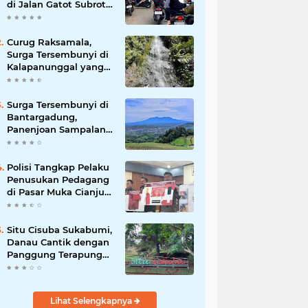
di Jalan Gatot Subroto
Bandung, Kemacetan
Dinilai Makin
Mengkhawatirkan
Curug Raksamala,
Surga Tersembunyi di
Kalapanunggal yang
Siap Menjadi Ikon
Wisata Alam Baru
Kabupaten Sukabumi
Surga Tersembunyi di
Bantargadung,
Panenjoan Sampalan
Bersiap Menjadi
Destinasi Desa Wisata
Baru Sukabumi
Polisi Tangkap Pelaku
Penusukan Pedagang
di Pasar Muka Cianjur,
Terancam 15 Tahun
Penjara
Situ Cisuba Sukabumi,
Danau Cantik dengan
Panggung Terapung
yang Cocok Jadi
Destinasi Libur Akhir
Pekan
Lihat Selengkapnya