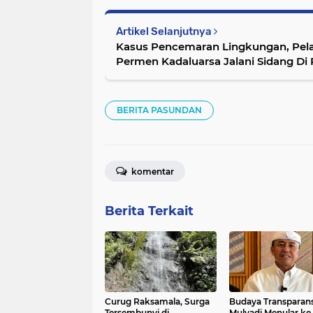
Artikel Selanjutnya
Kasus Pencemaran Lingkungan, Pe
Permen Kadaluarsa Jalani Sidang Di 
BERITA PASUNDAN
komentar
Berita Terkait
Curug Raksamala, Surga
Budaya Transparans
Tersembunyi di
Mulyadi Menular ke