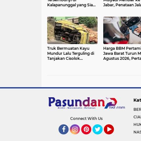
Kalapanunggal yang Siap
Jabar, Penataan Jal
Menjadi Ikon Wisata Alam
Radjiman Kini Dila
Baru Kabupaten
Real Time ke Publik
Sukabumi
Truk Bermuatan Kayu
Harga BBM Pertami
Mundur Lalu Terguling di
Jawa Barat Turun Mu
Tanjakan Cisolok
Agustus 2026, Per
Sukabumi, Polisi: Diduga
Jadi Rp15.950 per Li
Tak Kuat Menanjak
Cek Daftar Harga T
Kat
BE
CIA
Connect With Us
HU
NA
Facebook
Instagram
Pinterest
Twitter
YouTube