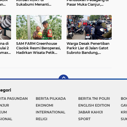
an
Sukabumi Menanti
Pasar Muka Cianjur,
porkan
Rumah yang Lebih Layak
Terancam 15 Tahun
Penjara
na di
SAM FARM Greenhouse
Warga Desak Penertiban
lai 2
Cisolok Resmi Beroperasi,
Parkir Liar di Jalan Gatot
tamax
Hadirkan Wisata Petik
Subroto Bandung,
ter,
Melon Premium dan
Kemacetan Dinilai Makin
erbaru
Edukasi Pertanian
Mengkhawatirkan
Modern di Sukabumi
egori
RITA PASUNDAN
BERITA PILKADA
BERITA TNI POLRI
BO
NJUR
EKONOMI
ENGLISH EDITION
GA
KUM
INTERNATIONAL
JABAR KAHIJI
KR
SIONAL
RELIGI
SPORT
SU