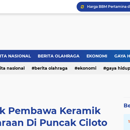
ITA NASIONAL
BERITA OLAHRAGA
EKONOMI
GAYA 
ita nasional
berita olahraga
ekonomi
gaya hidu
Be
uk Pembawa Keramik
raan Di Puncak Ciloto