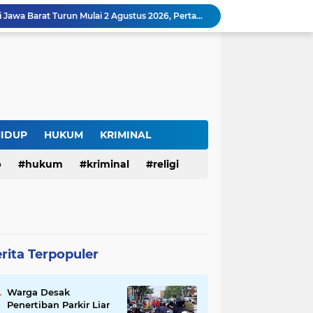
Harga BBM Pertamina di Jawa Barat Turun Mulai 2 Agustus 2026, Pertamax Jadi Rp15.950 per Liter, Cek Daftar Harga Terbaru
SAM FARM Greenhouse Cisolok Resmi Beroperasi, Hadirkan Wisata Petik Melon Premium dan Edukasi Pertanian Modern di Sukabumi
Warga Desak Penertiban Parkir Liar di Jalan Gatot Subroto Bandung, Kemacetan Dinilai Makin Mengkhawatirkan
Curug Raksamala, Surga Tersembunyi di Kalapanunggal yang Siap Menjadi Ikon Wisata Alam Baru Kabupaten Sukabumi
Budaya Transparansi Dedi Mulyadi Menular ke ASN Jabar, Penataan Jalan Radjiman Kini Dilaporkan Real Time ke Publik
Bertahan di Bekas Musala, Korban KDRT di Sukabumi Menanti Rumah yang Lebih Layak
Polisi Tangkap Pelaku Penusukan Pedagang di Pasar Muka Cianjur, Terancam 15 Tahun Penjara
Surga Tersembunyi di Bantargadung, Panenjoan Sampalan Bersiap Menjadi Destinasi Desa Wisata Baru Sukabumi
HIDUP
HUKUM
KRIMINAL
Situ Cisuba Sukabumi, Danau Cantik dengan Panggung Terapung yang Cocok Jadi Destinasi Libur Akhir Pekan
p
hukum
kriminal
religi
Truk Bermuatan Kayu Mundur Lalu Terguling di Tanjakan Cisolok Sukabumi, Polisi: Diduga Tak Kuat Menanjak
rita Terpopuler
Warga Desak
Penertiban Parkir Liar