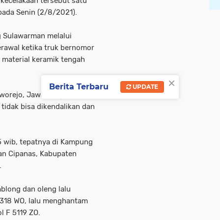
t kecelakaan tersebut satu
 pada Senin (2/8/2021).
g Sulawarman melalui
rawal ketika truk bernomor
 material keramik tengah
×
Berita Terbaru
UPDATE
rworejo, Jawa Tengah itu
tidak bisa dikendalikan dan
05 wib, tepatnya di Kampung
an Cipanas, Kabupaten
.
blong dan oleng lalu
 1318 WO, lalu menghantam
l F 5119 ZO.