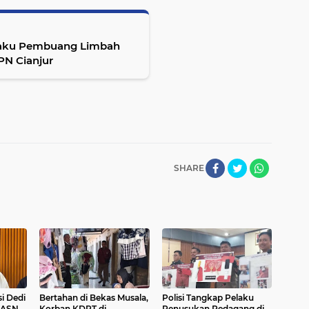
laku Pembuang Limbah
PN Cianjur
SHARE
i Dedi
Bertahan di Bekas Musala,
Polisi Tangkap Pelaku
 ASN
Korban KDRT di
Penusukan Pedagang di