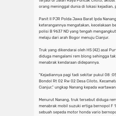
terjadi di Jalan Raya Puncak Ciloto, akiba
orang meninggal dunia di lokasi kejadian,
Panit II PJR Polda Jawa Barat Ipda Nanan
keterangannya mengatakan, kecelakaan be
polisi B 9637 ND yang tengah mengangkut
melaju dari arah Bogor menuju Cianjur.
Truk yang dikendarai oleh HS (42) asal Pu
diduga mengalami rem blong sehingga tak 
menabrak kendaraan didepannya.
"Kejadiannya pagi tadi sekitar pukul 08 :
Bondol Rt 02 Rw 02 Desa Ciloto, Kecamat
Cianjur," ungkap Nanang kepada wartawan
Menurut Nanang, truk tersebut diduga rem
menabrak mobil suzuki ertiga bernopol F
sebuah sepeda motor honda vario bernopo