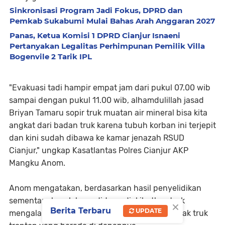
Sinkronisasi Program Jadi Fokus, DPRD dan
Pemkab Sukabumi Mulai Bahas Arah Anggaran 2027
Panas, Ketua Komisi 1 DPRD Cianjur Isnaeni
Pertanyakan Legalitas Perhimpunan Pemilik Villa
Bogenvile 2 Tarik IPL
"Evakuasi tadi hampir empat jam dari pukul 07.00 wib
sampai dengan pukul 11.00 wib, alhamdulillah jasad
Briyan Tamaru sopir truk muatan air mineral bisa kita
angkat dari badan truk karena tubuh korban ini terjepit
dan kini sudah dibawa ke kamar jenazah RSUD
Cianjur," ungkap Kasatlantas Polres Cianjur AKP
Mangku Anom.
Anom mengatakan, berdasarkan hasil penyelidikan
sementara kecelakaan diduga diakibatkan truk
×
Berita Terbaru
UPDATE
mengalami rem blong yang kemudian menabrak truk