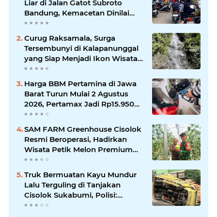
Liar di Jalan Gatot Subroto
Bandung, Kemacetan Dinilai
Makin Mengkhawatirkan
Curug Raksamala, Surga
Tersembunyi di Kalapanunggal
yang Siap Menjadi Ikon Wisata
Alam Baru Kabupaten
Sukabumi
Harga BBM Pertamina di Jawa
Barat Turun Mulai 2 Agustus
2026, Pertamax Jadi Rp15.950
per Liter, Cek Daftar Harga
Terbaru
SAM FARM Greenhouse Cisolok
Resmi Beroperasi, Hadirkan
Wisata Petik Melon Premium
dan Edukasi Pertanian Modern
di Sukabumi
Truk Bermuatan Kayu Mundur
Lalu Terguling di Tanjakan
Cisolok Sukabumi, Polisi:
Diduga Tak Kuat Menanjak