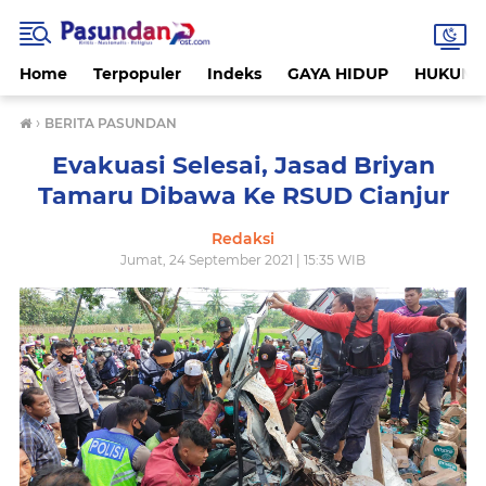
Home
Terpopuler
Indeks
GAYA HIDUP
HUKUM
›
BERITA PASUNDAN
Evakuasi Selesai, Jasad Briyan
Tamaru Dibawa Ke RSUD Cianjur
Redaksi
Jumat, 24 September 2021 | 15:35 WIB