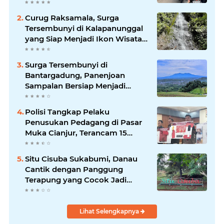
Makin Mengkhawatirkan
Curug Raksamala, Surga
Tersembunyi di Kalapanunggal
yang Siap Menjadi Ikon Wisata
Alam Baru Kabupaten
Sukabumi
Surga Tersembunyi di
Bantargadung, Panenjoan
Sampalan Bersiap Menjadi
Destinasi Desa Wisata Baru
Sukabumi
Polisi Tangkap Pelaku
Penusukan Pedagang di Pasar
Muka Cianjur, Terancam 15
Tahun Penjara
Situ Cisuba Sukabumi, Danau
Cantik dengan Panggung
Terapung yang Cocok Jadi
Destinasi Libur Akhir Pekan
Lihat Selengkapnya