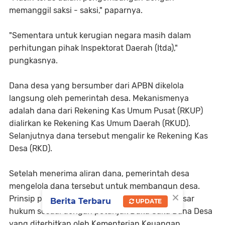
memanggil saksi - saksi," paparnya.
"Sementara untuk kerugian negara masih dalam
perhitungan pihak Inspektorat Daerah (Itda),"
pungkasnya.
Dana desa yang bersumber dari APBN dikelola
langsung oleh pemerintah desa. Mekanismenya
adalah dana dari Rekening Kas Umum Pusat (RKUP)
dialirkan ke Rekening Kas Umum Daerah (RKUD).
Selanjutnya dana tersebut mengalir ke Rekening Kas
Desa (RKD).
Setelah menerima aliran dana, pemerintah desa
mengelola dana tersebut untuk membangun desa.
×
Prinsip pengelolaannya mengacu azas dan dasar
Berita Terbaru
UPDATE
hukum sesuai dengan petunjuk Buku Saku Dana Desa
yang diterbitkan oleh Kementerian Keuangan.