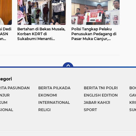
Modern di Sukabumi
i Dedi
Bertahan di Bekas Musala,
Polisi Tangkap Pelaku
 ASN
Korban KDRT di
Penusukan Pedagang di
an
Sukabumi Menanti
Pasar Muka Cianjur,
porkan
Rumah yang Lebih Layak
Terancam 15 Tahun
Penjara
egori
RITA PASUNDAN
BERITA PILKADA
BERITA TNI POLRI
BO
NJUR
EKONOMI
ENGLISH EDITION
GA
KUM
INTERNATIONAL
JABAR KAHIJI
KR
SIONAL
RELIGI
SPORT
SU