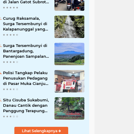
di Jalan Gatot Subroto
Bandung, Kemacetan
Dinilai Makin
Mengkhawatirkan
Curug Raksamala,
Surga Tersembunyi di
Kalapanunggal yang
Siap Menjadi Ikon
Wisata Alam Baru
Kabupaten Sukabumi
Surga Tersembunyi di
Bantargadung,
Panenjoan Sampalan
Bersiap Menjadi
Destinasi Desa Wisata
Baru Sukabumi
Polisi Tangkap Pelaku
Penusukan Pedagang
di Pasar Muka Cianjur,
Terancam 15 Tahun
Penjara
Situ Cisuba Sukabumi,
Danau Cantik dengan
Panggung Terapung
yang Cocok Jadi
Destinasi Libur Akhir
Pekan
Lihat Selengkapnya