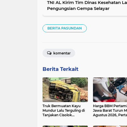
TNI AL Kirim Tim Dinas Kesehatan La
Pengungsian Gempa Selayar
BERITA PASUNDAN
komentar
Berita Terkait
Truk Bermuatan Kayu
Harga BBM Pertami
Mundur Lalu Terguling di
Jawa Barat Turun Mu
Tanjakan Cisolok
Agustus 2026, Per
Sukabumi, Polisi: Diduga
Jadi Rp15.950 per Li
Tak Kuat Menanjak
Cek Daftar Harga T