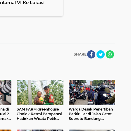
ntamal VI Ke Lokasi
SHARE
na di
SAM FARM Greenhouse
Warga Desak Penertiban
lai 2
Cisolok Resmi Beroperasi,
Parkir Liar di Jalan Gatot
tamax
Hadirkan Wisata Petik
Subroto Bandung,
ter,
Melon Premium dan
Kemacetan Dinilai Makin
erbaru
Edukasi Pertanian
Mengkhawatirkan