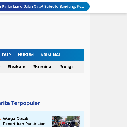
Warga Desak Penertiban Parkir Liar di Jalan Gatot Subroto Bandung, Kemacetan Dinilai Makin Mengkhawatirkan
Curug Raksamala, Surga Tersembunyi di Kalapanunggal yang Siap Menjadi Ikon Wisata Alam Baru Kabupaten Sukabumi
Budaya Transparansi Dedi Mulyadi Menular ke ASN Jabar, Penataan Jalan Radjiman Kini Dilaporkan Real Time ke Publik
Bertahan di Bekas Musala, Korban KDRT di Sukabumi Menanti Rumah yang Lebih Layak
Polisi Tangkap Pelaku Penusukan Pedagang di Pasar Muka Cianjur, Terancam 15 Tahun Penjara
Surga Tersembunyi di Bantargadung, Panenjoan Sampalan Bersiap Menjadi Destinasi Desa Wisata Baru Sukabumi
Situ Cisuba Sukabumi, Danau Cantik dengan Panggung Terapung yang Cocok Jadi Destinasi Libur Akhir Pekan
Truk Bermuatan Kayu Mundur Lalu Terguling di Tanjakan Cisolok Sukabumi, Polisi: Diduga Tak Kuat Menanjak
HIDUP
HUKUM
KRIMINAL
Harga BBM Pertamina di Jawa Barat Turun Mulai 2 Agustus 2026, Pertamax Jadi Rp15.950 per Liter, Cek Daftar Harga Terbaru
p
hukum
kriminal
religi
SAM FARM Greenhouse Cisolok Resmi Beroperasi, Hadirkan Wisata Petik Melon Premium dan Edukasi Pertanian Modern di Sukabumi
rita Terpopuler
Warga Desak
Penertiban Parkir Liar