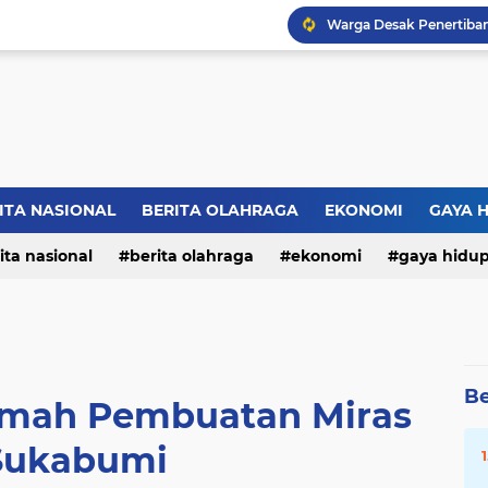
ITA NASIONAL
BERITA OLAHRAGA
EKONOMI
GAYA 
ita nasional
berita olahraga
ekonomi
gaya hidu
Be
Rumah Pembuatan Miras
Sukabumi