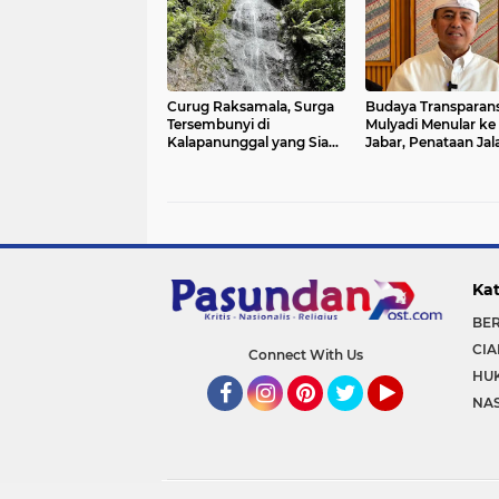
Curug Raksamala, Surga
Budaya Transparans
Tersembunyi di
Mulyadi Menular ke
Kalapanunggal yang Siap
Jabar, Penataan Jal
Menjadi Ikon Wisata Alam
Radjiman Kini Dila
Baru Kabupaten
Real Time ke Publik
Sukabumi
Kat
BE
CIA
Connect With Us
HU
NA
Facebook
Instagram
Pinterest
Twitter
YouTube