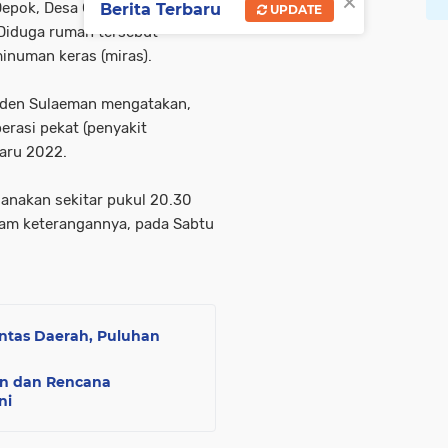
×
pok, Desa Cisarua,
Berita Terbaru
UPDATE
Diduga rumah tersebut
inuman keras (miras).
eden Sulaeman mengatakan,
rasi pekat (penyakit
baru 2022.
sanakan sekitar pukul 20.30
lam keterangannya, pada Sabtu
ntas Daerah, Puluhan
n dan Rencana
ni