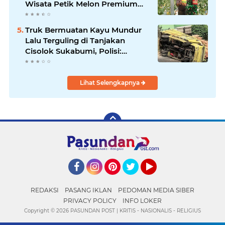
Wisata Petik Melon Premium
dan Edukasi Pertanian Modern
di Sukabumi
Truk Bermuatan Kayu Mundur
Lalu Terguling di Tanjakan
Cisolok Sukabumi, Polisi:
Diduga Tak Kuat Menanjak
Lihat Selengkapnya
Facebook
Instagram
Pinterest
Twitter
YouTube
REDAKSI
PASANG IKLAN
PEDOMAN MEDIA SIBER
PRIVACY POLICY
INFO LOKER
Copyright ©
2026 PASUNDAN POST | KRITIS - NASIONALIS - RELIGIUS