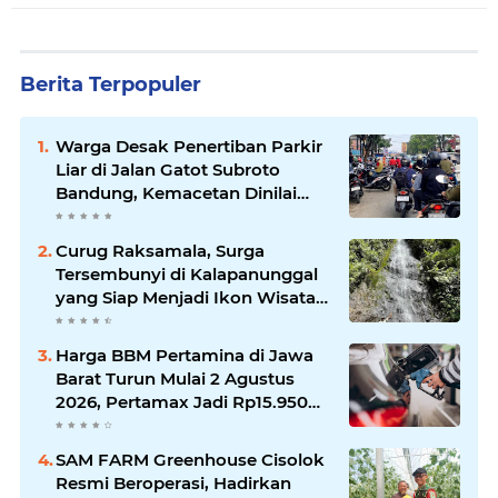
Berita Terpopuler
Warga Desak Penertiban Parkir
Liar di Jalan Gatot Subroto
Bandung, Kemacetan Dinilai
Makin Mengkhawatirkan
Curug Raksamala, Surga
Tersembunyi di Kalapanunggal
yang Siap Menjadi Ikon Wisata
Alam Baru Kabupaten
Sukabumi
Harga BBM Pertamina di Jawa
Barat Turun Mulai 2 Agustus
2026, Pertamax Jadi Rp15.950
per Liter, Cek Daftar Harga
Terbaru
SAM FARM Greenhouse Cisolok
Resmi Beroperasi, Hadirkan