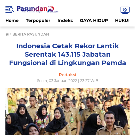
Home
Terpopuler
Indeks
GAYA HIDUP
HUKUM
›
BERITA PASUNDAN
Indonesia Cetak Rekor Lantik
Serentak 143.115 Jabatan
Fungsional di Lingkungan Pemda
Redaksi
Senin, 03 Januari 2022 | 23:27 WIB