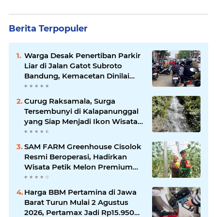
Berita Terpopuler
Warga Desak Penertiban Parkir
Liar di Jalan Gatot Subroto
Bandung, Kemacetan Dinilai
Makin Mengkhawatirkan
Curug Raksamala, Surga
Tersembunyi di Kalapanunggal
yang Siap Menjadi Ikon Wisata
Alam Baru Kabupaten
Sukabumi
SAM FARM Greenhouse Cisolok
Resmi Beroperasi, Hadirkan
Wisata Petik Melon Premium
dan Edukasi Pertanian Modern
di Sukabumi
Harga BBM Pertamina di Jawa
Barat Turun Mulai 2 Agustus
2026, Pertamax Jadi Rp15.950