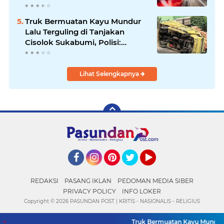
per Liter, Cek Daftar Harga
Terbaru
Truk Bermuatan Kayu Mundur
Lalu Terguling di Tanjakan
Cisolok Sukabumi, Polisi:
Diduga Tak Kuat Menanjak
Lihat Selengkapnya
Facebook
Instagram
Pinterest
Twitter
YouTube
REDAKSI
PASANG IKLAN
PEDOMAN MEDIA SIBER
PRIVACY POLICY
INFO LOKER
Copyright ©
2026 PASUNDAN POST | KRITIS - NASIONALIS - RELIGIUS
Truk Bermuatan Kayu Mundur Lal