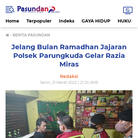
Home
Terpopuler
Indeks
GAYA HIDUP
HUKUM
›
BERITA PASUNDAN
Jelang Bulan Ramadhan Jajaran
Polsek Parungkuda Gelar Razia
Miras
Redaksi
Senin, 21 Maret 2022 | 21:24 WIB