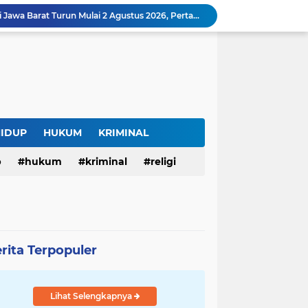
Harga BBM Pertamina di Jawa Barat Turun Mulai 2 Agustus 2026, Pertamax Jadi Rp15.950 per Liter, Cek Daftar Harga Terbaru
SAM FARM Greenhouse Cisolok Resmi Beroperasi, Hadirkan Wisata Petik Melon Premium dan Edukasi Pertanian Modern di Sukabumi
Warga Desak Penertiban Parkir Liar di Jalan Gatot Subroto Bandung, Kemacetan Dinilai Makin Mengkhawatirkan
Curug Raksamala, Surga Tersembunyi di Kalapanunggal yang Siap Menjadi Ikon Wisata Alam Baru Kabupaten Sukabumi
Budaya Transparansi Dedi Mulyadi Menular ke ASN Jabar, Penataan Jalan Radjiman Kini Dilaporkan Real Time ke Publik
Bertahan di Bekas Musala, Korban KDRT di Sukabumi Menanti Rumah yang Lebih Layak
Polisi Tangkap Pelaku Penusukan Pedagang di Pasar Muka Cianjur, Terancam 15 Tahun Penjara
Surga Tersembunyi di Bantargadung, Panenjoan Sampalan Bersiap Menjadi Destinasi Desa Wisata Baru Sukabumi
HIDUP
HUKUM
KRIMINAL
Situ Cisuba Sukabumi, Danau Cantik dengan Panggung Terapung yang Cocok Jadi Destinasi Libur Akhir Pekan
p
hukum
kriminal
religi
Truk Bermuatan Kayu Mundur Lalu Terguling di Tanjakan Cisolok Sukabumi, Polisi: Diduga Tak Kuat Menanjak
rita Terpopuler
Lihat Selengkapnya