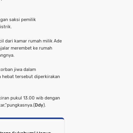
gan saksi pemilik
strik.
cil dari kamar rumah milik Ade
njalar merembet ke rumah
angnya.
orban jiwa dalam
 hebat tersebut diperkirakan
kiran pukul 13.00 wib dengan
tar,"pungkasnya.(
Ddy
).