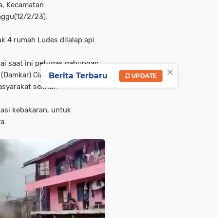
a, Kecamatan
nggu(12/2/23).
k 4 rumah Ludes dilalap api.
ai saat ini petugas gabungan
×
 (Damkar) Cianjur,Pemerintah
Berita Terbaru
UPDATE
syarakat sekitar.
asi kebakaran, untuk
a.