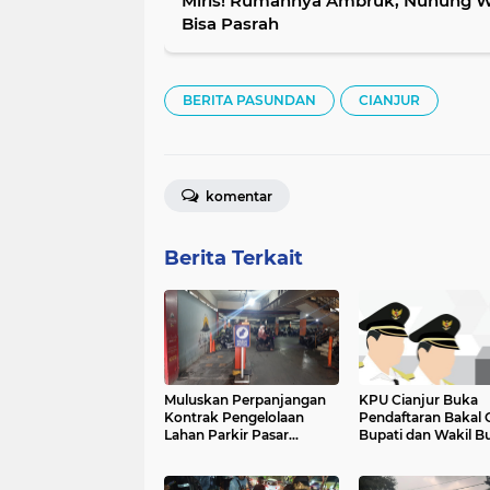
Miris! Rumahnya Ambruk, Nunung 
Bisa Pasrah
BERITA PASUNDAN
CIANJUR
komentar
Berita Terkait
Muluskan Perpanjangan
KPU Cianjur Buka
Kontrak Pengelolaan
Pendaftaran Bakal 
Lahan Parkir Pasar
Bupati dan Wakil B
Cipanas, Diskoperdagin
Cianjur Jalur Indep
Cianjur Dituding Dapat
Ini Syaratnya
Fee Ratusan Juta