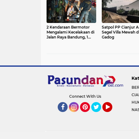
2 Kendaraan Bermotor
Satpol PP Cianjur
Mengalami Kecelakaan di
Segel Villa Mewah d
Jalan Raya Bandung, 1
Gadog
Orang Tewas Ditempat
Kat
BE
CIA
Connect With Us
HU
NA
Facebook
Instagram
Pinterest
Twitter
YouTube