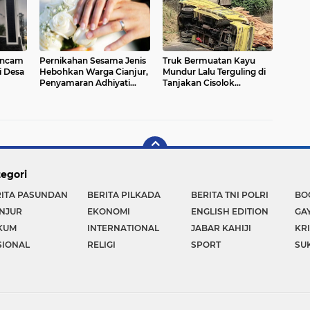
 Ancam
Pernikahan Sesama Jenis
Truk Bermuatan Kayu
i Desa
Hebohkan Warga Cianjur,
Mundur Lalu Terguling di
Penyamaran Adhiyati
Tanjakan Cisolok
Terbongkar
Sukabumi, Polisi: Diduga
Tak Kuat Menanjak
egori
RITA PASUNDAN
BERITA PILKADA
BERITA TNI POLRI
BO
NJUR
EKONOMI
ENGLISH EDITION
GA
KUM
INTERNATIONAL
JABAR KAHIJI
KR
SIONAL
RELIGI
SPORT
SU
Copyright ©
2026 PASUNDAN POST | KRITIS - NASIONALIS - RELIGIUS