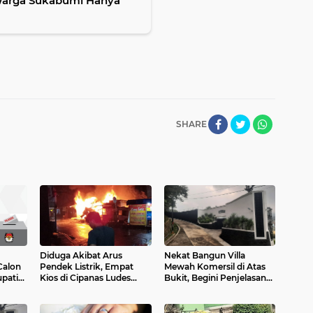
Warga Sukabumi Hanya
SHARE
Diduga Akibat Arus
Nekat Bangun Villa
Calon
Pendek Listrik, Empat
Mewah Komersil di Atas
upati
Kios di Cipanas Ludes
Bukit, Begini Penjelasan
enden,
Terbakar
Kadis Perizinan Cianjur