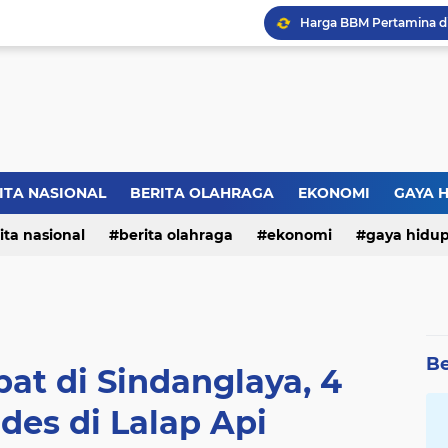
ITA NASIONAL
BERITA OLAHRAGA
EKONOMI
GAYA 
ita nasional
berita olahraga
ekonomi
gaya hidu
Be
at di Sindanglaya, 4
es di Lalap Api