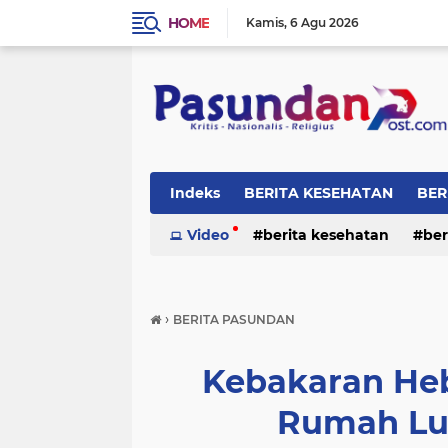
HOME
Kamis
6 Agu 2026
Indeks
BERITA KESEHATAN
BER
RELIGI
Video
berita kesehatan
ber
›
BERITA PASUNDAN
Kebakaran Heb
Rumah Lud