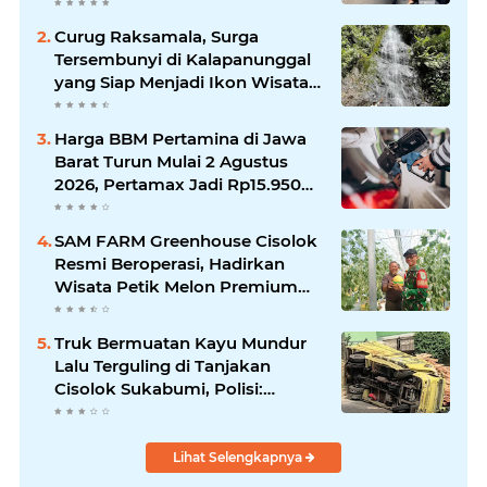
Makin Mengkhawatirkan
Curug Raksamala, Surga
Tersembunyi di Kalapanunggal
yang Siap Menjadi Ikon Wisata
Alam Baru Kabupaten
Sukabumi
Harga BBM Pertamina di Jawa
Barat Turun Mulai 2 Agustus
2026, Pertamax Jadi Rp15.950
per Liter, Cek Daftar Harga
Terbaru
SAM FARM Greenhouse Cisolok
Resmi Beroperasi, Hadirkan
Wisata Petik Melon Premium
dan Edukasi Pertanian Modern
di Sukabumi
Truk Bermuatan Kayu Mundur
Lalu Terguling di Tanjakan
Cisolok Sukabumi, Polisi:
Diduga Tak Kuat Menanjak
Lihat Selengkapnya