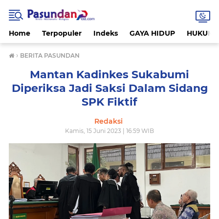
Home
Terpopuler
Indeks
GAYA HIDUP
HUKUM
›
BERITA PASUNDAN
Mantan Kadinkes Sukabumi
Diperiksa Jadi Saksi Dalam Sidang
SPK Fiktif
Redaksi
Kamis, 15 Juni 2023 | 16:59 WIB