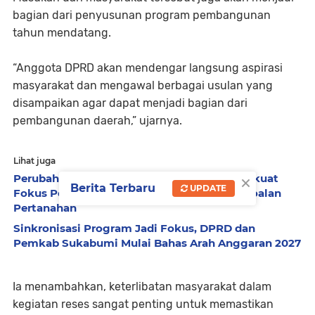
bagian dari penyusunan program pembangunan
tahun mendatang.
“Anggota DPRD akan mendengar langsung aspirasi
masyarakat dan mengawal berbagai usulan yang
disampaikan agar dapat menjadi bagian dari
pembangunan daerah,” ujarnya.
Lihat juga
×
Perubahan AKD DPRD Sukabumi Dinilai Perkuat
Berita Terbaru
UPDATE
Fokus Pengawasan Pemerintahan dan Persoalan
Pertanahan
Sinkronisasi Program Jadi Fokus, DPRD dan
Pemkab Sukabumi Mulai Bahas Arah Anggaran 2027
Ia menambahkan, keterlibatan masyarakat dalam
kegiatan reses sangat penting untuk memastikan