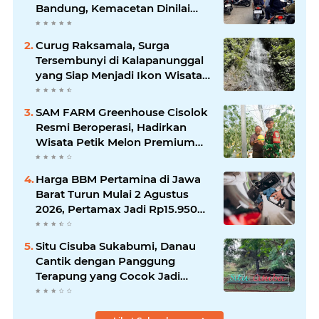
Bandung, Kemacetan Dinilai
Makin Mengkhawatirkan
Curug Raksamala, Surga
Tersembunyi di Kalapanunggal
yang Siap Menjadi Ikon Wisata
Alam Baru Kabupaten
Sukabumi
SAM FARM Greenhouse Cisolok
Resmi Beroperasi, Hadirkan
Wisata Petik Melon Premium
dan Edukasi Pertanian Modern
di Sukabumi
Harga BBM Pertamina di Jawa
Barat Turun Mulai 2 Agustus
2026, Pertamax Jadi Rp15.950
per Liter, Cek Daftar Harga
Terbaru
Situ Cisuba Sukabumi, Danau
Cantik dengan Panggung
Terapung yang Cocok Jadi
Destinasi Libur Akhir Pekan