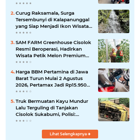
Makin Mengkhawatirkan
Curug Raksamala, Surga
Tersembunyi di Kalapanunggal
yang Siap Menjadi Ikon Wisata
Alam Baru Kabupaten
Sukabumi
SAM FARM Greenhouse Cisolok
Resmi Beroperasi, Hadirkan
Wisata Petik Melon Premium
dan Edukasi Pertanian Modern
di Sukabumi
Harga BBM Pertamina di Jawa
Barat Turun Mulai 2 Agustus
2026, Pertamax Jadi Rp15.950
per Liter, Cek Daftar Harga
Terbaru
Truk Bermuatan Kayu Mundur
Lalu Terguling di Tanjakan
Cisolok Sukabumi, Polisi:
Diduga Tak Kuat Menanjak
Lihat Selengkapnya