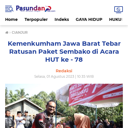
Home
Terpopuler
Indeks
GAYA HIDUP
HUKUM
›
CIANJUR
Kemenkumham Jawa Barat Tebar
Ratusan Paket Sembako di Acara
HUT ke - 78
Redaksi
Selasa, 01 Agustus 2023 | 10:35 WIB