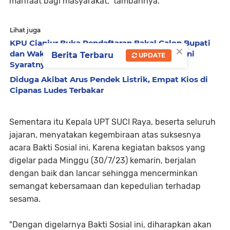
manfaat bagi masyarakat," tambahnya.
Lihat juga
KPU Cianjur Buka Pendaftaran Bakal Calon Bupati
×
dan Wakil Bupati Cianjur Jalur Independen, Ini
Berita Terbaru
UPDATE
Syaratnya
Diduga Akibat Arus Pendek Listrik, Empat Kios di
Cipanas Ludes Terbakar
Sementara itu Kepala UPT SUCI Raya, beserta seluruh
jajaran, menyatakan kegembiraan atas suksesnya
acara Bakti Sosial ini. Karena kegiatan baksos yang
digelar pada Minggu (30/7/23) kemarin, berjalan
dengan baik dan lancar sehingga mencerminkan
semangat kebersamaan dan kepedulian terhadap
sesama.
"Dengan digelarnya Bakti Sosial ini, diharapkan akan