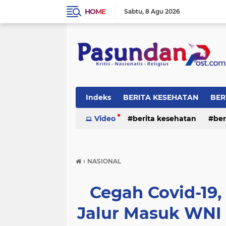
HOME
Sabtu
8 Agu 2026
Indeks
BERITA KESEHATAN
BER
RELIGI
Video
berita kesehatan
ber
›
NASIONAL
Cegah Covid-19
Jalur Masuk WNI