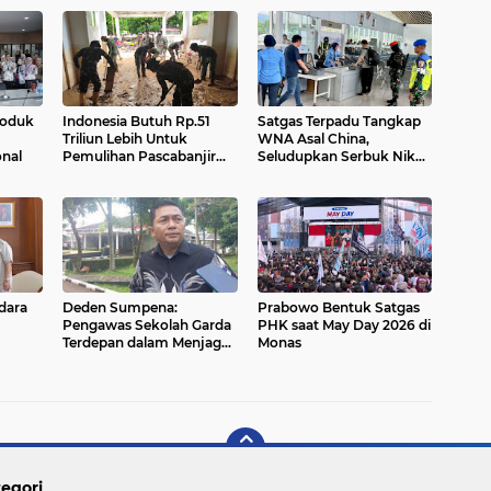
roduk
Indonesia Butuh Rp.51
Satgas Terpadu Tangkap
Triliun Lebih Untuk
WNA Asal China,
onal
Pemulihan Pascabanjir
Seludupkan Serbuk Nikel
Sumatera
Di Bandara Weda Bay
dara
Deden Sumpena:
Prabowo Bentuk Satgas
Pengawas Sekolah Garda
PHK saat May Day 2026 di
Terdepan dalam Menjaga
Monas
Mutu Belajar
egori