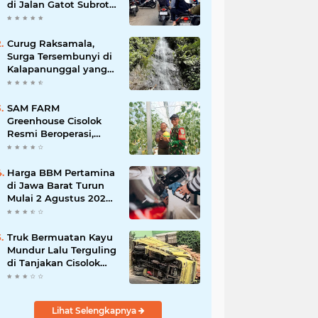
di Jalan Gatot Subroto
Bandung, Kemacetan
Dinilai Makin
Mengkhawatirkan
Curug Raksamala,
Surga Tersembunyi di
Kalapanunggal yang
Siap Menjadi Ikon
Wisata Alam Baru
Kabupaten Sukabumi
SAM FARM
Greenhouse Cisolok
Resmi Beroperasi,
Hadirkan Wisata Petik
Melon Premium dan
Edukasi Pertanian
Harga BBM Pertamina
Modern di Sukabumi
di Jawa Barat Turun
Mulai 2 Agustus 2026,
Pertamax Jadi
Rp15.950 per Liter, Cek
Daftar Harga Terbaru
Truk Bermuatan Kayu
Mundur Lalu Terguling
di Tanjakan Cisolok
Sukabumi, Polisi:
Diduga Tak Kuat
Menanjak
Lihat Selengkapnya