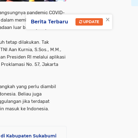
langsungnya pandemic COVID-
×
du dalam memberikan
Berita Terbaru
UPDATE
aan luar biasa (KLB) ini.
uh tetap dilakukan. Tak
TNI Aan Kurnia, S.Sos., M.M.,
n Presiden RI melalui aplikasi
 Proklamasi No. 57, Jakarta
ngkah yang perlu diambil
onesia. Beliau juga
gulangan jika terdapat
n masuk ke Indonesia.
 di Kabupaten Sukabumi