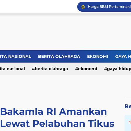
ITA NASIONAL
BERITA OLAHRAGA
EKONOMI
GAYA 
ita nasional
berita olahraga
ekonomi
gaya hidu
Be
, Bakamla RI Amankan
 Lewat Pelabuhan Tikus