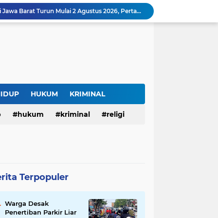
Harga BBM Pertamina di Jawa Barat Turun Mulai 2 Agustus 2026, Pertamax Jadi Rp15.950 per Liter, Cek Daftar Harga Terbaru
SAM FARM Greenhouse Cisolok Resmi Beroperasi, Hadirkan Wisata Petik Melon Premium dan Edukasi Pertanian Modern di Sukabumi
Warga Desak Penertiban Parkir Liar di Jalan Gatot Subroto Bandung, Kemacetan Dinilai Makin Mengkhawatirkan
Curug Raksamala, Surga Tersembunyi di Kalapanunggal yang Siap Menjadi Ikon Wisata Alam Baru Kabupaten Sukabumi
Budaya Transparansi Dedi Mulyadi Menular ke ASN Jabar, Penataan Jalan Radjiman Kini Dilaporkan Real Time ke Publik
Bertahan di Bekas Musala, Korban KDRT di Sukabumi Menanti Rumah yang Lebih Layak
Polisi Tangkap Pelaku Penusukan Pedagang di Pasar Muka Cianjur, Terancam 15 Tahun Penjara
Surga Tersembunyi di Bantargadung, Panenjoan Sampalan Bersiap Menjadi Destinasi Desa Wisata Baru Sukabumi
HIDUP
HUKUM
KRIMINAL
Situ Cisuba Sukabumi, Danau Cantik dengan Panggung Terapung yang Cocok Jadi Destinasi Libur Akhir Pekan
p
hukum
kriminal
religi
Truk Bermuatan Kayu Mundur Lalu Terguling di Tanjakan Cisolok Sukabumi, Polisi: Diduga Tak Kuat Menanjak
rita Terpopuler
Warga Desak
Penertiban Parkir Liar