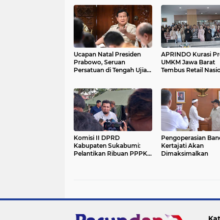
Ucapan Natal Presiden
APRINDO Kurasi P
Prabowo, Seruan
UMKM Jawa Barat
Persatuan di Tengah Ujian
Tembus Retail Nasi
Bencana
Komisi II DPRD
Pengoperasian Ban
Kabupaten Sukabumi:
Kertajati Akan
Pelantikan Ribuan PPPK
Dimaksimalkan
Harus Dibarengi Dengan
Peningkatan Pelayanan
Kat