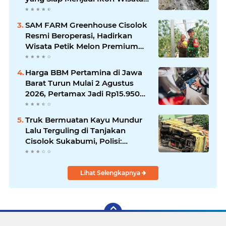
Alam Baru Kabupaten
Sukabumi
SAM FARM Greenhouse Cisolok
Resmi Beroperasi, Hadirkan
Wisata Petik Melon Premium
dan Edukasi Pertanian Modern
di Sukabumi
Harga BBM Pertamina di Jawa
Barat Turun Mulai 2 Agustus
2026, Pertamax Jadi Rp15.950
per Liter, Cek Daftar Harga
Terbaru
Truk Bermuatan Kayu Mundur
Lalu Terguling di Tanjakan
Cisolok Sukabumi, Polisi:
Diduga Tak Kuat Menanjak
Lihat Selengkapnya