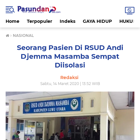
Home
Terpopuler
Indeks
GAYA HIDUP
HUKUM
›
NASIONAL
Seorang Pasien Di RSUD Andi
Djemma Masamba Sempat
Diisolasi
Redaksi
Sabtu, 14 Maret 2020 | 13:52 WIB