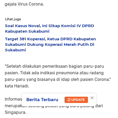
gejala Virus Corona.
Lihat juga
Soal Kasus Noval, Ini Sikap Komisi IV DPRD
Kabupaten Sukabumi
Target 381 Koperasi, Ketua DPRD Kabupaten
Sukabumi Dukung Koperasi Merah Putih Di
Sukabumi
"Setelah dilakukan pemeriksaan bagian paru-paru
pasien. Tidak ada indikasi pneumonia atau radang
paru-paru yang biasanya di idap oleh pasien Corona,"
kata Hariadi.
×
Informasi yang dihimpun
JBN NEWS
, pasien
Berita Terbaru
UPDATE
merupakan seorang pelaut yang baru pulang dari
Singapura.