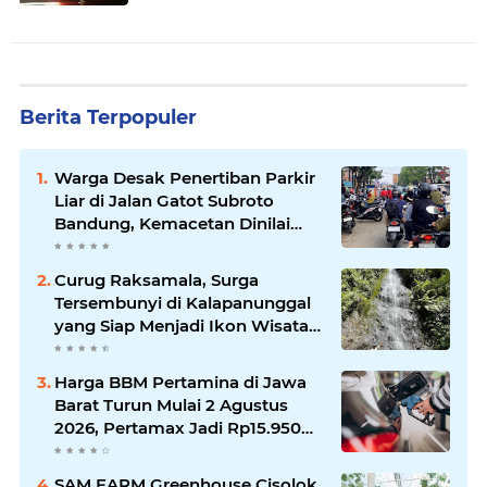
Berita Terpopuler
Warga Desak Penertiban Parkir
Liar di Jalan Gatot Subroto
Bandung, Kemacetan Dinilai
Makin Mengkhawatirkan
Curug Raksamala, Surga
Tersembunyi di Kalapanunggal
yang Siap Menjadi Ikon Wisata
Alam Baru Kabupaten
Sukabumi
Harga BBM Pertamina di Jawa
Barat Turun Mulai 2 Agustus
2026, Pertamax Jadi Rp15.950
per Liter, Cek Daftar Harga
Terbaru
SAM FARM Greenhouse Cisolok