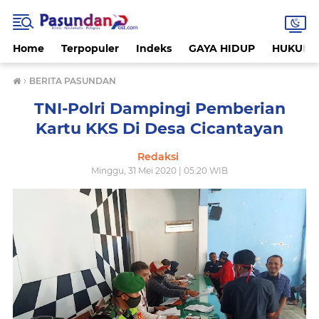
Home
Terpopuler
Indeks
GAYA HIDUP
HUKUM
›
BERITA PASUNDAN
TNI-Polri Dampingi Pemberian
Kartu KKS Di Desa Cicantayan
Redaksi
Minggu, 31 Mei 2020 | 05:20 WIB