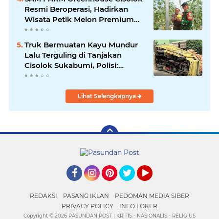
Resmi Beroperasi, Hadirkan
Wisata Petik Melon Premium
dan Edukasi Pertanian Modern
di Sukabumi
Truk Bermuatan Kayu Mundur
Lalu Terguling di Tanjakan
Cisolok Sukabumi, Polisi:
Diduga Tak Kuat Menanjak
Lihat Selengkapnya
Facebook
Instagram
Pinterest
Twitter
YouTube
REDAKSI
PASANG IKLAN
PEDOMAN MEDIA SIBER
PRIVACY POLICY
INFO LOKER
Copyright ©
2026 PASUNDAN POST | KRITIS - NASIONALIS - RELIGIUS