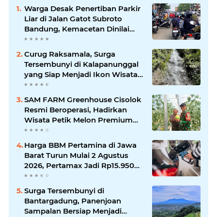
Warga Desak Penertiban Parkir
Liar di Jalan Gatot Subroto
Bandung, Kemacetan Dinilai
Makin Mengkhawatirkan
Curug Raksamala, Surga
Tersembunyi di Kalapanunggal
yang Siap Menjadi Ikon Wisata
Alam Baru Kabupaten
Sukabumi
SAM FARM Greenhouse Cisolok
Resmi Beroperasi, Hadirkan
Wisata Petik Melon Premium
dan Edukasi Pertanian Modern
di Sukabumi
Harga BBM Pertamina di Jawa
Barat Turun Mulai 2 Agustus
2026, Pertamax Jadi Rp15.950
per Liter, Cek Daftar Harga
Terbaru
Surga Tersembunyi di
Bantargadung, Panenjoan
Sampalan Bersiap Menjadi