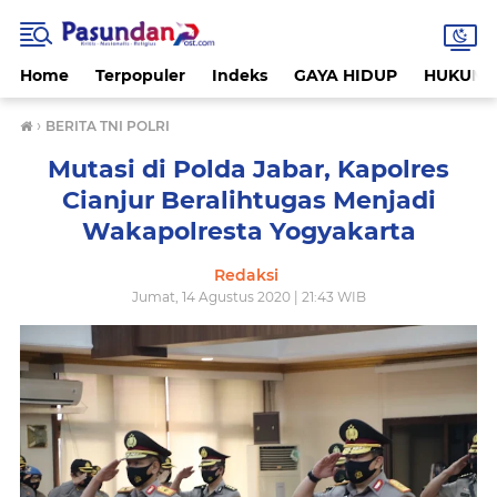
Home
Terpopuler
Indeks
GAYA HIDUP
HUKUM
›
BERITA TNI POLRI
Mutasi di Polda Jabar, Kapolres
Cianjur Beralihtugas Menjadi
Wakapolresta Yogyakarta
Redaksi
Jumat, 14 Agustus 2020 | 21:43 WIB