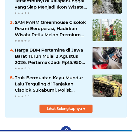
Tersembunyi di Kalapanunggal
yang Siap Menjadi Ikon Wisata
Alam Baru Kabupaten
Sukabumi
SAM FARM Greenhouse Cisolok
Resmi Beroperasi, Hadirkan
Wisata Petik Melon Premium
dan Edukasi Pertanian Modern
di Sukabumi
Harga BBM Pertamina di Jawa
Barat Turun Mulai 2 Agustus
2026, Pertamax Jadi Rp15.950
per Liter, Cek Daftar Harga
Terbaru
Truk Bermuatan Kayu Mundur
Lalu Terguling di Tanjakan
Cisolok Sukabumi, Polisi:
Diduga Tak Kuat Menanjak
Lihat Selengkapnya