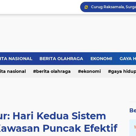
ITA NASIONAL
BERITA OLAHRAGA
EKONOMI
GAYA 
ita nasional
berita olahraga
ekonomi
gaya hidu
Be
ur: Hari Kedua Sistem
Kawasan Puncak Efektif