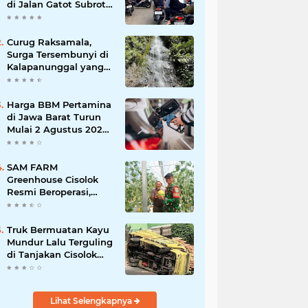
di Jalan Gatot Subroto
Bandung, Kemacetan
Dinilai Makin
Mengkhawatirkan
Curug Raksamala,
Surga Tersembunyi di
Kalapanunggal yang
Siap Menjadi Ikon
Wisata Alam Baru
Kabupaten Sukabumi
Harga BBM Pertamina
di Jawa Barat Turun
Mulai 2 Agustus 2026,
Pertamax Jadi
Rp15.950 per Liter, Cek
Daftar Harga Terbaru
SAM FARM
Greenhouse Cisolok
Resmi Beroperasi,
Hadirkan Wisata Petik
Melon Premium dan
Edukasi Pertanian
Truk Bermuatan Kayu
Modern di Sukabumi
Mundur Lalu Terguling
di Tanjakan Cisolok
Sukabumi, Polisi:
Diduga Tak Kuat
Menanjak
Lihat Selengkapnya