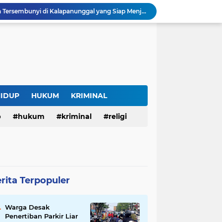
Curug Raksamala, Surga Tersembunyi di Kalapanunggal yang Siap Menjadi Ikon Wisata Alam Baru Kabupaten Sukabumi
Budaya Transparansi Dedi Mulyadi Menular ke ASN Jabar, Penataan Jalan Radjiman Kini Dilaporkan Real Time ke Publik
Bertahan di Bekas Musala, Korban KDRT di Sukabumi Menanti Rumah yang Lebih Layak
Polisi Tangkap Pelaku Penusukan Pedagang di Pasar Muka Cianjur, Terancam 15 Tahun Penjara
Surga Tersembunyi di Bantargadung, Panenjoan Sampalan Bersiap Menjadi Destinasi Desa Wisata Baru Sukabumi
Situ Cisuba Sukabumi, Danau Cantik dengan Panggung Terapung yang Cocok Jadi Destinasi Libur Akhir Pekan
Truk Bermuatan Kayu Mundur Lalu Terguling di Tanjakan Cisolok Sukabumi, Polisi: Diduga Tak Kuat Menanjak
Harga BBM Pertamina di Jawa Barat Turun Mulai 2 Agustus 2026, Pertamax Jadi Rp15.950 per Liter, Cek Daftar Harga Terbaru
HIDUP
HUKUM
KRIMINAL
SAM FARM Greenhouse Cisolok Resmi Beroperasi, Hadirkan Wisata Petik Melon Premium dan Edukasi Pertanian Modern di Sukabumi
p
hukum
kriminal
religi
Warga Desak Penertiban Parkir Liar di Jalan Gatot Subroto Bandung, Kemacetan Dinilai Makin Mengkhawatirkan
rita Terpopuler
Warga Desak
Penertiban Parkir Liar