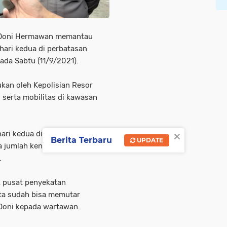
P Doni Hermawan memantau
hari kedua di perbatasan
da Sabtu (11/9/2021).
ukan oleh Kepolisian Resor
s serta mobilitas di kawasan
×
hari kedua di Jalan Raya
Berita Terbaru
UPDATE
 jumlah kendaraan yang
.
ik pusat penyekatan
ita sudah bisa memutar
 Doni kepada wartawan.