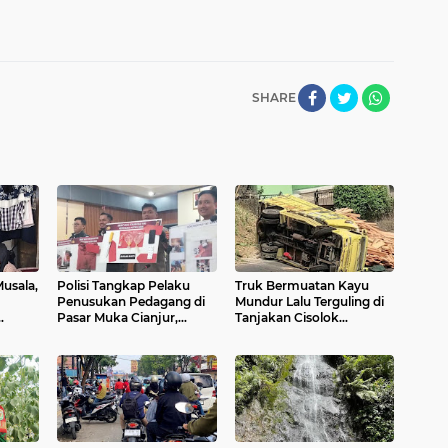
SHARE
usala,
Polisi Tangkap Pelaku
Truk Bermuatan Kayu
Penusukan Pedagang di
Mundur Lalu Terguling di
Pasar Muka Cianjur,
Tanjakan Cisolok
Layak
Terancam 15 Tahun
Sukabumi, Polisi: Diduga
Penjara
Tak Kuat Menanjak