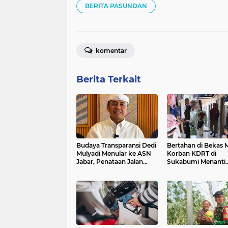
BERITA PASUNDAN
komentar
Berita Terkait
Budaya Transparansi Dedi
Bertahan di Bekas M
Mulyadi Menular ke ASN
Korban KDRT di
Jabar, Penataan Jalan
Sukabumi Menanti
Radjiman Kini Dilaporkan
Rumah yang Lebih 
Real Time ke Publik