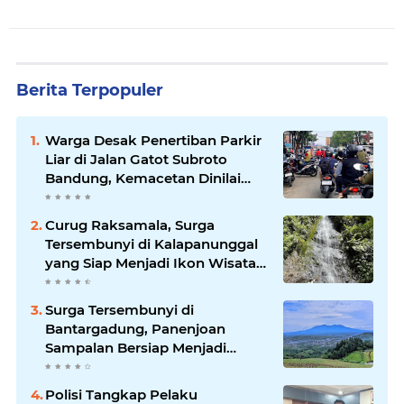
Berita Terpopuler
Warga Desak Penertiban Parkir
Liar di Jalan Gatot Subroto
Bandung, Kemacetan Dinilai
Makin Mengkhawatirkan
Curug Raksamala, Surga
Tersembunyi di Kalapanunggal
yang Siap Menjadi Ikon Wisata
Alam Baru Kabupaten
Sukabumi
Surga Tersembunyi di
Bantargadung, Panenjoan
Sampalan Bersiap Menjadi
Destinasi Desa Wisata Baru
Sukabumi
Polisi Tangkap Pelaku