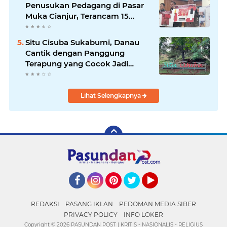
Penusukan Pedagang di Pasar
Muka Cianjur, Terancam 15
Tahun Penjara
Situ Cisuba Sukabumi, Danau
Cantik dengan Panggung
Terapung yang Cocok Jadi
Destinasi Libur Akhir Pekan
Lihat Selengkapnya
Facebook
Instagram
Pinterest
Twitter
YouTube
REDAKSI
PASANG IKLAN
PEDOMAN MEDIA SIBER
PRIVACY POLICY
INFO LOKER
Copyright ©
2026 PASUNDAN POST | KRITIS - NASIONALIS - RELIGIUS