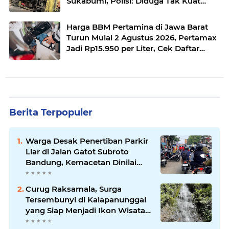
Sukabumi, Polisi: Diduga Tak Kuat
Menanjak
Harga BBM Pertamina di Jawa Barat
Turun Mulai 2 Agustus 2026, Pertamax
Jadi Rp15.950 per Liter, Cek Daftar
Harga Terbaru
Berita Terpopuler
Warga Desak Penertiban Parkir
Liar di Jalan Gatot Subroto
Bandung, Kemacetan Dinilai
Makin Mengkhawatirkan
Curug Raksamala, Surga
Tersembunyi di Kalapanunggal
yang Siap Menjadi Ikon Wisata
Alam Baru Kabupaten