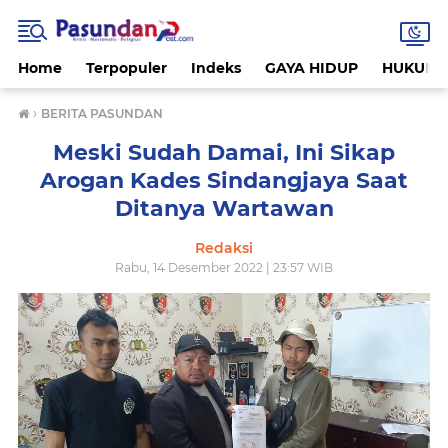
Home
Terpopuler
Indeks
GAYA HIDUP
HUKUM
›
BERITA PASUNDAN
Meski Sudah Damai, Ini Sikap
Arogan Kades Sindangjaya Saat
Ditanya Wartawan
Redaksi
Rabu, 14 Desember 2022 | 23:57 WIB