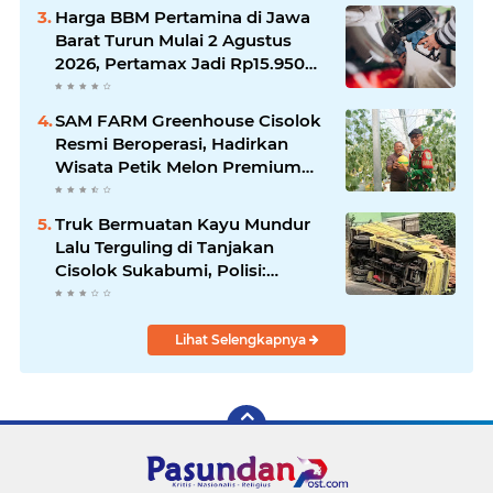
Sukabumi
Harga BBM Pertamina di Jawa
Barat Turun Mulai 2 Agustus
2026, Pertamax Jadi Rp15.950
per Liter, Cek Daftar Harga
Terbaru
SAM FARM Greenhouse Cisolok
Resmi Beroperasi, Hadirkan
Wisata Petik Melon Premium
dan Edukasi Pertanian Modern
di Sukabumi
Truk Bermuatan Kayu Mundur
Lalu Terguling di Tanjakan
Cisolok Sukabumi, Polisi:
Diduga Tak Kuat Menanjak
Lihat Selengkapnya