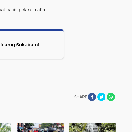
bat habis pelaku mafia
 Cicurug Sukabumi
SHARE