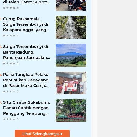
di Jalan Gatot Subroto
Bandung, Kemacetan
Dinilai Makin
Mengkhawatirkan
Curug Raksamala,
Surga Tersembunyi di
Kalapanunggal yang
Siap Menjadi Ikon
Wisata Alam Baru
Kabupaten Sukabumi
Surga Tersembunyi di
Bantargadung,
Panenjoan Sampalan
Bersiap Menjadi
Destinasi Desa Wisata
Baru Sukabumi
Polisi Tangkap Pelaku
Penusukan Pedagang
di Pasar Muka Cianjur,
Terancam 15 Tahun
Penjara
Situ Cisuba Sukabumi,
Danau Cantik dengan
Panggung Terapung
yang Cocok Jadi
Destinasi Libur Akhir
Pekan
Lihat Selengkapnya