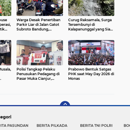
ouse
Warga Desak Penertiban
Curug Raksamala, Surga
erasi,
Parkir Liar di Jalan Gatot
Tersembunyi di
tik
Subroto Bandung,
Kalapanunggal yang Siap
n
Kemacetan Dinilai Makin
Menjadi Ikon Wisata Alam
Mengkhawatirkan
Baru Kabupaten
i
Sukabumi
usala,
Polisi Tangkap Pelaku
Prabowo Bentuk Satgas
Penusukan Pedagang di
PHK saat May Day 2026 di
Pasar Muka Cianjur,
Monas
Layak
Terancam 15 Tahun
Penjara
egori
RITA PASUNDAN
BERITA PILKADA
BERITA TNI POLRI
BO