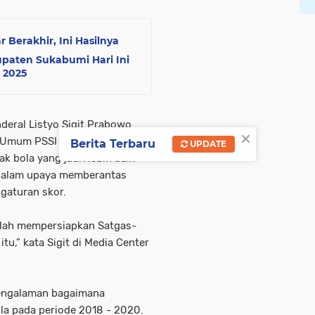
Berakhir, Ini Hasilnya
paten Sukabumi Hari Ini
 2025
nderal Listyo Sigit Prabowo
×
 Umum PSSI Erick Thohir yang
Berita Terbaru
UPDATE
k bola yang jauh lebih baik
t dalam upaya memberantas
gaturan skor.
elah mempersiapkan Satgas-
tu,” kata Sigit di Media Center
engalaman bagaimana
la pada periode 2018 - 2020.