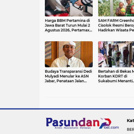
Harga BBM Pertamina di
SAM FARM Greenh
Jawa Barat Turun Mulai 2
Cisolok Resmi Berop
Agustus 2026, Pertamax
Hadirkan Wisata Pe
Jadi Rp15.950 per Liter,
Melon Premium da
Cek Daftar Harga Terbaru
Edukasi Pertanian
Modern di Sukabum
Budaya Transparansi Dedi
Bertahan di Bekas M
Mulyadi Menular ke ASN
Korban KDRT di
Jabar, Penataan Jalan
Sukabumi Menanti
Radjiman Kini Dilaporkan
Rumah yang Lebih 
Real Time ke Publik
Kat
BE