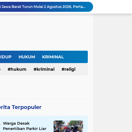
Harga BBM Pertamina di Jawa Barat Turun Mulai 2 Agustus 2026, Pertamax Jadi Rp15.950 per Liter, Cek Daftar Harga Terbaru
SAM FARM Greenhouse Cisolok Resmi Beroperasi, Hadirkan Wisata Petik Melon Premium dan Edukasi Pertanian Modern di Sukabumi
Warga Desak Penertiban Parkir Liar di Jalan Gatot Subroto Bandung, Kemacetan Dinilai Makin Mengkhawatirkan
Curug Raksamala, Surga Tersembunyi di Kalapanunggal yang Siap Menjadi Ikon Wisata Alam Baru Kabupaten Sukabumi
Budaya Transparansi Dedi Mulyadi Menular ke ASN Jabar, Penataan Jalan Radjiman Kini Dilaporkan Real Time ke Publik
Bertahan di Bekas Musala, Korban KDRT di Sukabumi Menanti Rumah yang Lebih Layak
Polisi Tangkap Pelaku Penusukan Pedagang di Pasar Muka Cianjur, Terancam 15 Tahun Penjara
Surga Tersembunyi di Bantargadung, Panenjoan Sampalan Bersiap Menjadi Destinasi Desa Wisata Baru Sukabumi
HIDUP
HUKUM
KRIMINAL
Situ Cisuba Sukabumi, Danau Cantik dengan Panggung Terapung yang Cocok Jadi Destinasi Libur Akhir Pekan
p
hukum
kriminal
religi
Truk Bermuatan Kayu Mundur Lalu Terguling di Tanjakan Cisolok Sukabumi, Polisi: Diduga Tak Kuat Menanjak
rita Terpopuler
Warga Desak
Penertiban Parkir Liar