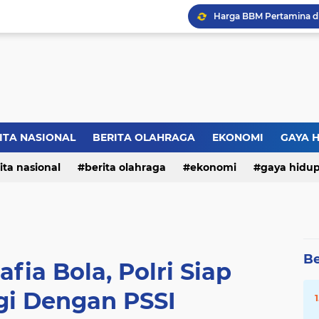
ITA NASIONAL
BERITA OLAHRAGA
EKONOMI
GAYA 
ita nasional
berita olahraga
ekonomi
gaya hidu
Be
fia Bola, Polri Siap
gi Dengan PSSI