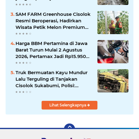
Alam Baru Kabupaten
Sukabumi
SAM FARM Greenhouse Cisolok
Resmi Beroperasi, Hadirkan
Wisata Petik Melon Premium
dan Edukasi Pertanian Modern
di Sukabumi
Harga BBM Pertamina di Jawa
Barat Turun Mulai 2 Agustus
2026, Pertamax Jadi Rp15.950
per Liter, Cek Daftar Harga
Terbaru
Truk Bermuatan Kayu Mundur
Lalu Terguling di Tanjakan
Cisolok Sukabumi, Polisi:
Diduga Tak Kuat Menanjak
Lihat Selengkapnya