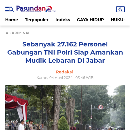
Home
Terpopuler
Indeks
GAYA HIDUP
HUKUM
›
KRIMINAL
Sebanyak 27.162 Personel
Gabungan TNI Polri Siap Amankan
Mudik Lebaran Di Jabar
Redaksi
Kamis, 04 April 2024 | 03:46 WIB