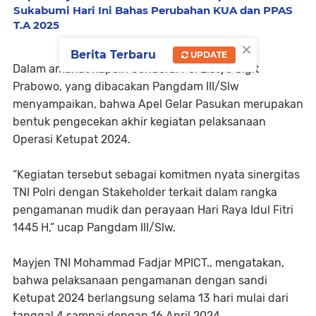
Sukabumi Hari Ini Bahas Perubahan KUA dan PPAS
T.A 2025
×
Berita Terbaru
UPDATE
Dalam amanat Kapolri Jenderal Pol Listyo Sigit
Prabowo, yang dibacakan Pangdam III/Slw
menyampaikan, bahwa Apel Gelar Pasukan merupakan
bentuk pengecekan akhir kegiatan pelaksanaan
Operasi Ketupat 2024.
“Kegiatan tersebut sebagai komitmen nyata sinergitas
TNI Polri dengan Stakeholder terkait dalam rangka
pengamanan mudik dan perayaan Hari Raya Idul Fitri
1445 H,” ucap Pangdam III/Slw.
Mayjen TNI Mohammad Fadjar MPICT., mengatakan,
bahwa pelaksanaan pengamanan dengan sandi
Ketupat 2024 berlangsung selama 13 hari mulai dari
tanggal 4 sampai dengan 16 April 2024.