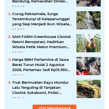
Bandung, Kemacetan Dinilai
Makin Mengkhawatirkan
Curug Raksamala, Surga
Tersembunyi di Kalapanunggal
yang Siap Menjadi Ikon Wisata
Alam Baru Kabupaten
Sukabumi
SAM FARM Greenhouse Cisolok
Resmi Beroperasi, Hadirkan
Wisata Petik Melon Premium
dan Edukasi Pertanian Modern
di Sukabumi
Harga BBM Pertamina di Jawa
Barat Turun Mulai 2 Agustus
2026, Pertamax Jadi Rp15.950
per Liter, Cek Daftar Harga
Terbaru
Truk Bermuatan Kayu Mundur
Lalu Terguling di Tanjakan
Cisolok Sukabumi, Polisi:
Diduga Tak Kuat Menanjak
Lihat Selengkapnya