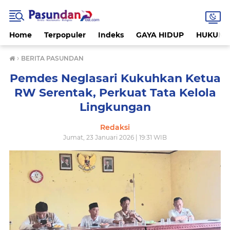
Home
Terpopuler
Indeks
GAYA HIDUP
HUKUM
›
BERITA PASUNDAN
Pemdes Neglasari Kukuhkan Ketua
RW Serentak, Perkuat Tata Kelola
Lingkungan
Redaksi
Jumat, 23 Januari 2026 | 19:31 WIB