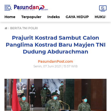
Home
Terpopuler
Indeks
GAYA HIDUP
HUKUM
›
BERITA TNI POLRI
Prajurit Kostrad Sambut Calon
Panglima Kostrad Baru Mayjen TNI
Dudung Abdurachman
PasundanPost.com
Senin, 07 Juni 2021 | 15:57 WIB