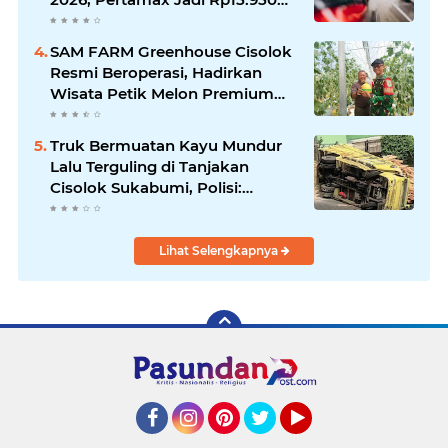
per Liter, Cek Daftar Harga
Terbaru
SAM FARM Greenhouse Cisolok
Resmi Beroperasi, Hadirkan
Wisata Petik Melon Premium
dan Edukasi Pertanian Modern
di Sukabumi
Truk Bermuatan Kayu Mundur
Lalu Terguling di Tanjakan
Cisolok Sukabumi, Polisi:
Diduga Tak Kuat Menanjak
Lihat Selengkapnya
Facebook
Instagram
Pinterest
Twitter
YouTube