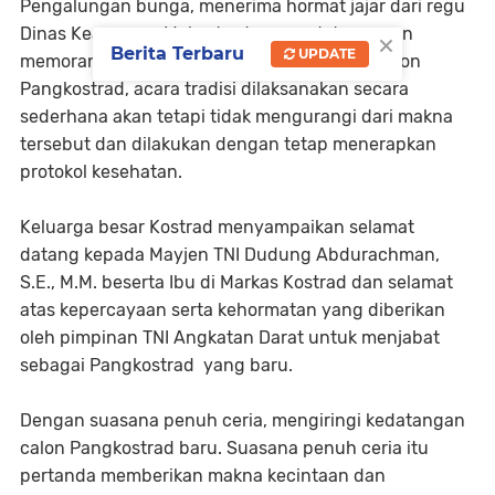
Pengalungan bunga, menerima hormat jajar dari regu
Dinas Keamanan Makostrad, penandatanganan
×
Berita Terbaru
UPDATE
memorandum dan penciuman Pataka oleh calon
Pangkostrad, acara tradisi dilaksanakan secara
sederhana akan tetapi tidak mengurangi dari makna
tersebut dan dilakukan dengan tetap menerapkan
protokol kesehatan.
Keluarga besar Kostrad menyampaikan selamat
datang kepada Mayjen TNI Dudung Abdurachman,
S.E., M.M. beserta Ibu di Markas Kostrad dan selamat
atas kepercayaan serta kehormatan yang diberikan
oleh pimpinan TNI Angkatan Darat untuk menjabat
sebagai Pangkostrad yang baru.
Dengan suasana penuh ceria, mengiringi kedatangan
calon Pangkostrad baru. Suasana penuh ceria itu
pertanda memberikan makna kecintaan dan