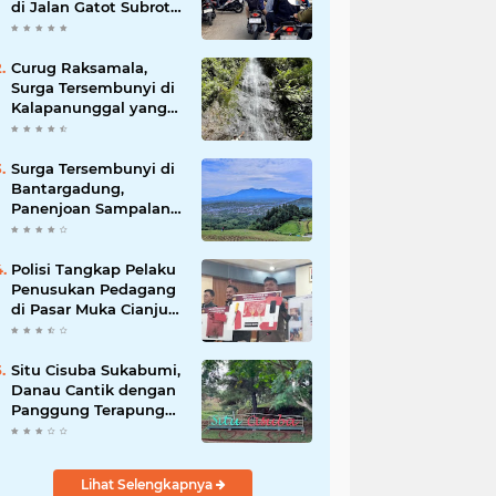
di Jalan Gatot Subroto
Bandung, Kemacetan
Dinilai Makin
Mengkhawatirkan
Curug Raksamala,
Surga Tersembunyi di
Kalapanunggal yang
Siap Menjadi Ikon
Wisata Alam Baru
Kabupaten Sukabumi
Surga Tersembunyi di
Bantargadung,
Panenjoan Sampalan
Bersiap Menjadi
Destinasi Desa Wisata
Baru Sukabumi
Polisi Tangkap Pelaku
Penusukan Pedagang
di Pasar Muka Cianjur,
Terancam 15 Tahun
Penjara
Situ Cisuba Sukabumi,
Danau Cantik dengan
Panggung Terapung
yang Cocok Jadi
Destinasi Libur Akhir
Pekan
Lihat Selengkapnya