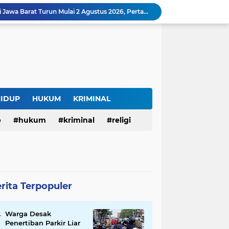
Harga BBM Pertamina di Jawa Barat Turun Mulai 2 Agustus 2026, Pertamax Jadi Rp15.950 per Liter, Cek Daftar Harga Terbaru
SAM FARM Greenhouse Cisolok Resmi Beroperasi, Hadirkan Wisata Petik Melon Premium dan Edukasi Pertanian Modern di Sukabumi
Warga Desak Penertiban Parkir Liar di Jalan Gatot Subroto Bandung, Kemacetan Dinilai Makin Mengkhawatirkan
Curug Raksamala, Surga Tersembunyi di Kalapanunggal yang Siap Menjadi Ikon Wisata Alam Baru Kabupaten Sukabumi
Budaya Transparansi Dedi Mulyadi Menular ke ASN Jabar, Penataan Jalan Radjiman Kini Dilaporkan Real Time ke Publik
Bertahan di Bekas Musala, Korban KDRT di Sukabumi Menanti Rumah yang Lebih Layak
Polisi Tangkap Pelaku Penusukan Pedagang di Pasar Muka Cianjur, Terancam 15 Tahun Penjara
Surga Tersembunyi di Bantargadung, Panenjoan Sampalan Bersiap Menjadi Destinasi Desa Wisata Baru Sukabumi
HIDUP
HUKUM
KRIMINAL
Situ Cisuba Sukabumi, Danau Cantik dengan Panggung Terapung yang Cocok Jadi Destinasi Libur Akhir Pekan
p
hukum
kriminal
religi
Truk Bermuatan Kayu Mundur Lalu Terguling di Tanjakan Cisolok Sukabumi, Polisi: Diduga Tak Kuat Menanjak
rita Terpopuler
Warga Desak
Penertiban Parkir Liar