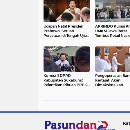
Ucapan Natal Presiden
APRINDO Kurasi P
Prabowo, Seruan
UMKM Jawa Barat
Persatuan di Tengah Ujian
Tembus Retail Nasi
Bencana
Komisi II DPRD
Pengoperasian Ban
Kabupaten Sukabumi:
Kertajati Akan
Pelantikan Ribuan PPPK
Dimaksimalkan
Harus Dibarengi Dengan
Peningkatan Pelayanan
Kat