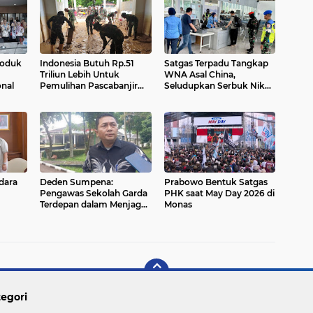
roduk
Indonesia Butuh Rp.51
Satgas Terpadu Tangkap
Triliun Lebih Untuk
WNA Asal China,
onal
Pemulihan Pascabanjir
Seludupkan Serbuk Nikel
Sumatera
Di Bandara Weda Bay
dara
Deden Sumpena:
Prabowo Bentuk Satgas
Pengawas Sekolah Garda
PHK saat May Day 2026 di
Terdepan dalam Menjaga
Monas
Mutu Belajar
egori