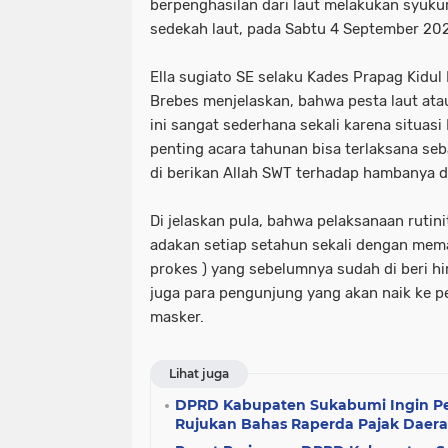
berpenghasilan dari laut melakukan syu
sedekah laut, pada Sabtu 4 September 20
Ella sugiato SE selaku Kades Prapag Kidu
Brebes menjelaskan, bahwa pesta laut ata
ini sangat sederhana sekali karena situas
penting acara tahunan bisa terlaksana se
di berikan Allah SWT terhadap hambanya de
Di jelaskan pula, bahwa pelaksanaan rutini
adakan setiap setahun sekali dengan mema
prokes ) yang sebelumnya sudah di beri h
juga para pengunjung yang akan naik ke p
masker.
Lihat juga
DPRD Kabupaten Sukabumi Ingin Pen
Rujukan Bahas Raperda Pajak Daer