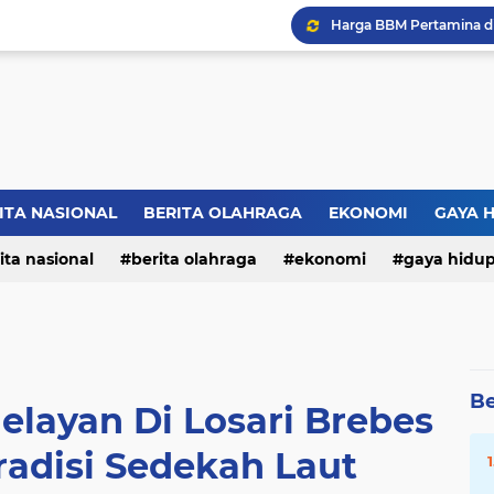
ITA NASIONAL
BERITA OLAHRAGA
EKONOMI
GAYA 
ita nasional
berita olahraga
ekonomi
gaya hidu
Be
elayan Di Losari Brebes
radisi Sedekah Laut