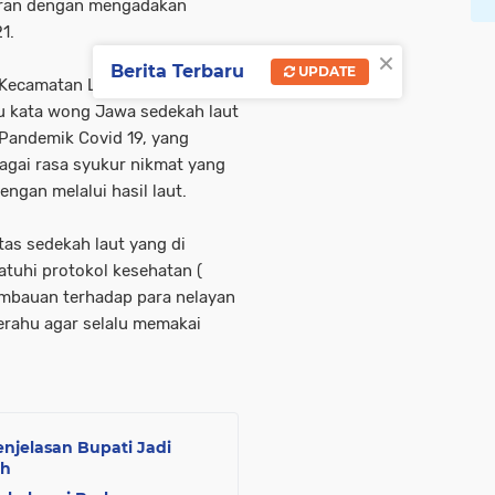
kuran dengan mengadakan
21.
×
Berita Terbaru
UPDATE
l Kecamatan Losari Kabupaten
u kata wong Jawa sedekah laut
i Pandemik Covid 19, yang
bagai rasa syukur nikmat yang
ngan melalui hasil laut.
tas sedekah laut yang di
tuhi protokol kesehatan (
imbauan terhadap para nelayan
erahu agar selalu memakai
jelasan Bupati Jadi
ah