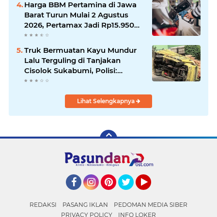
Harga BBM Pertamina di Jawa
Barat Turun Mulai 2 Agustus
2026, Pertamax Jadi Rp15.950
per Liter, Cek Daftar Harga
Terbaru
Truk Bermuatan Kayu Mundur
Lalu Terguling di Tanjakan
Cisolok Sukabumi, Polisi:
Diduga Tak Kuat Menanjak
Lihat Selengkapnya
Facebook
Instagram
Pinterest
Twitter
YouTube
REDAKSI
PASANG IKLAN
PEDOMAN MEDIA SIBER
PRIVACY POLICY
INFO LOKER