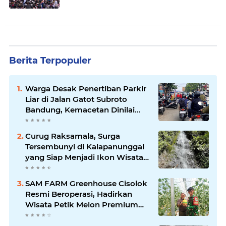
Berita Terpopuler
Warga Desak Penertiban Parkir
Liar di Jalan Gatot Subroto
Bandung, Kemacetan Dinilai
Makin Mengkhawatirkan
Curug Raksamala, Surga
Tersembunyi di Kalapanunggal
yang Siap Menjadi Ikon Wisata
Alam Baru Kabupaten
Sukabumi
SAM FARM Greenhouse Cisolok
Resmi Beroperasi, Hadirkan
Wisata Petik Melon Premium
dan Edukasi Pertanian Modern
di Sukabumi