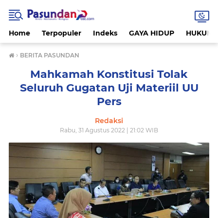
Home
Terpopuler
Indeks
GAYA HIDUP
HUKUM
›
BERITA PASUNDAN
Mahkamah Konstitusi Tolak
Seluruh Gugatan Uji Materiil UU
Pers
Redaksi
Rabu, 31 Agustus 2022 | 21:02 WIB