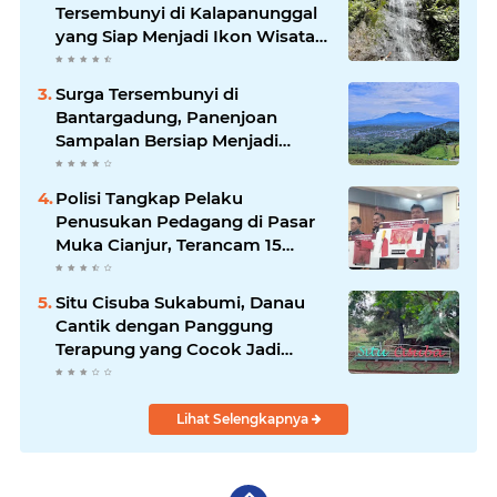
Tersembunyi di Kalapanunggal
yang Siap Menjadi Ikon Wisata
Alam Baru Kabupaten
Sukabumi
Surga Tersembunyi di
Bantargadung, Panenjoan
Sampalan Bersiap Menjadi
Destinasi Desa Wisata Baru
Sukabumi
Polisi Tangkap Pelaku
Penusukan Pedagang di Pasar
Muka Cianjur, Terancam 15
Tahun Penjara
Situ Cisuba Sukabumi, Danau
Cantik dengan Panggung
Terapung yang Cocok Jadi
Destinasi Libur Akhir Pekan
Lihat Selengkapnya