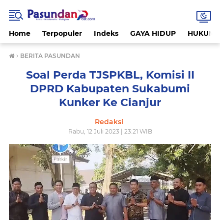
Home
Terpopuler
Indeks
GAYA HIDUP
HUKUM
›
BERITA PASUNDAN
Soal Perda TJSPKBL, Komisi II
DPRD Kabupaten Sukabumi
Kunker Ke Cianjur
Redaksi
Rabu, 12 Juli 2023 | 23:21 WIB